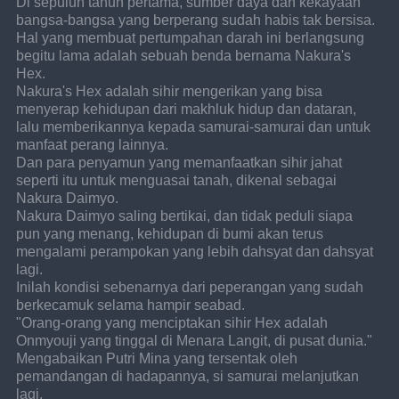
Di sepuluh tahun pertama, sumber daya dan kekayaan 
bangsa-bangsa yang berperang sudah habis tak bersisa.
Hal yang membuat pertumpahan darah ini berlangsung 
begitu lama adalah sebuah benda bernama Nakura's 
Hex.
Nakura's Hex adalah sihir mengerikan yang bisa 
menyerap kehidupan dari makhluk hidup dan dataran, 
lalu memberikannya kepada samurai-samurai dan untuk 
manfaat perang lainnya.
Dan para penyamun yang memanfaatkan sihir jahat 
seperti itu untuk menguasai tanah, dikenal sebagai 
Nakura Daimyo.
Nakura Daimyo saling bertikai, dan tidak peduli siapa 
pun yang menang, kehidupan di bumi akan terus 
mengalami perampokan yang lebih dahsyat dan dahsyat 
lagi.
Inilah kondisi sebenarnya dari peperangan yang sudah 
berkecamuk selama hampir seabad.
"Orang-orang yang menciptakan sihir Hex adalah 
Onmyouji yang tinggal di Menara Langit, di pusat dunia."
Mengabaikan Putri Mina yang tersentak oleh 
pemandangan di hadapannya, si samurai melanjutkan 
lagi,