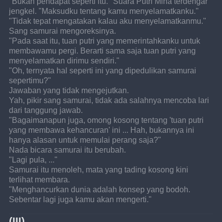
"Bukan pendapat seperti itu." Suara Putri Mina terdengar 
jengkel. "Maksudku tentang kamu menyelamatkanku."
"Tidak tepat mengatakan kalau aku menyelamatkanmu."
Sang samurai mengoreksinya.
"Pada saat itu, tuan putri yang memerintahkanku untuk 
membawamu pergi. Berarti sama saja tuan putri yang 
menyelamatkan dirimu sendiri."
"Oh, ternyata hal seperti ini yang dipedulikan samurai 
sepertimu?"
Jawaban yang tidak mengejutkan.
Yah, pikir sang samurai, tidak ada salahnya mencoba lari 
dari tanggung jawab.
"Bagaimanapun juga, omong kosong tentang 'tuan putri 
yang membawa kehancuran' ini ... Hah, bukannya ini 
hanya alasan untuk memulai perang saja?"
Nada bicara samurai itu berubah.
"Lagi pula, ..."
Samurai itu menoleh, mata yang tading kosong kini 
terlihat membara.
"Menghancurkan dunia adalah konsep yang bodoh. 
Sebentar lagi juga kamu akan mengerti."
(III)