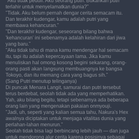
"Aku tidak peduli. Aku seorang putri. Bukankah putri 
terlahir untuk menyelamatkan dunia?"
"Tidak. Aku belum pernah dengar cerita semacam itu. 
Dan terakhir kudengar, kamu adalah putri yang 
membawa kehancuran."
"Dan terakhir kudengar, seseorang bilang bahwa 
'kehancuran' ini sebenarnya adalah kelahiran dari jiwa 
yang baru."
"Aku tidak tahu di mana kamu mendengar hal semacam 
itu, tapi itu adalah kepercayaan lama. Jika kamu 
menuliskan hal omong kosong begini sekarang, orang-
orang pasti akan langsung membuangnya ke bangsa 
Tokoyo, dan itu memang cara yang bagus sih."
(Sang Putri menutup telinganya)
Di puncak Menara Langit, samurai dan putri tersebut 
terus berdebat, seolah tidak ada yang memperhatikan.
Yah, aku bilang begitu, tetapi sebenarnya ada beberapa 
orang lain yang mengenakan pakaian onmyouji.
"Jadi, uh, seperti yang kalian semua tahu, Nakura's Hex 
awalnya diciptakan untuk menjaga vitalitas dunia yang 
perlahan-lahan menurun."
Seolah tidak bisa lagi berbincang lebih jauh — dan juga 
untuk mendorong alur cerita karena posisinya sebagai 