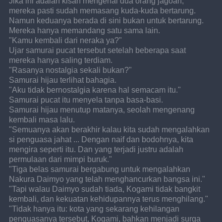
Jika ini adalah kisah mengenai dua orang jagoan, 
mereka pasti sudah memasang kuda-kuda bertarung. 
Namun keduanya berada di sini bukan untuk bertarung. 
Mereka hanya memandang satu sama lain.
"Kamu kembali dari neraka ya?"
Ujar samurai pucat tersebut setelah beberapa saat 
mereka hanya saling terdiam.
"Rasanya nostalgia sekali bukan?"
Samurai hijau terlihat bahagia.
"Aku tidak bernostalgia karena hal semacam itu."
Samurai pucat itu menyela tanpa basa-basi.
Samurai hijau menutup matanya, seolah mengenang 
kembali masa lalu.
"Semuanya akan berakhir kalau kita sudah mengalahkan 
si penguasa jahat ... Dengan naif dan bodohnya, kita 
mengira seperti itu. Dan yang terjadi justru adalah 
permulaan dari mimpi buruk."
"Tiga belas samurai bergabung untuk mengalahkan 
Nakura Daimyo yang telah menghancurkan bangsa ini."
"Tapi walau Daimyo sudah tiada, Kogami tidak bangkit 
kembali, dan kekuatan kehidupannya terus menghilang."
"Tidak hanya itu: kota yang sekarang kehilangan 
penguasanya tersebut, Kogami, bahkan menjadi surga 