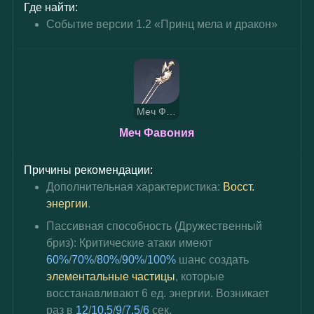
Где найти:
Событие версии 1.2 «Принц мела и дракон»
Меч Фавония
Меч Фавония
Причины рекомендации:
Дополнительная характеристика: 
Восст. 
энергии
.
Пассивная способность (
Дружественный 
бриз
): Критические атаки имеют 
60%
/
70%
/
80%
/
90%
/
100%
 шанс создать 
элементальные частицы
, которые 
восстанавливают 6 ед. энергии. Возникает 
раз в 
12
/
10,5
/
9
/
7,5
/
6
 сек.