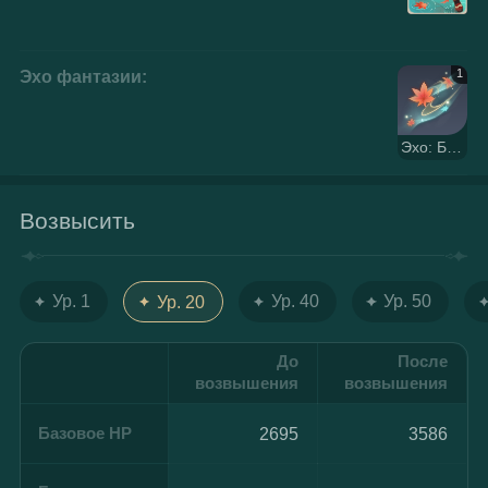
Эхо фантазии:
1
Эхo: Бaгряные листья и нeистовые вoлны
Возвысить
Ур. 1
Ур. 40
Ур. 50
Ур. 20
До
После
возвышения
возвышения
Базовое HP
2695
3586