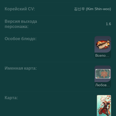
Корейский CV:
김신우 (Kim Shin-woo)
Версия выхода
1.6
персонажа:
Особое блюдо:
Всепогодная красота
Именная карта:
Любование клёном
Карта: