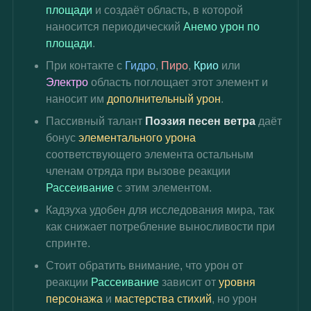
площади
 и создаёт область, в которой 
наносится периодический 
Анемо урон по 
площади
.
При контакте с 
Гидро
, 
Пиро
, 
Крио
 или 
Электро 
область поглощает этот элемент и 
наносит им 
дополнительный урон
.
Пассивный талант 
Поэзия песен ветра 
даёт 
бонус 
элементального урона
соответствующего элемента остальным 
членам отряда при вызове реакции 
Рассеивание
 с этим элементом.
Кадзуха удобен для исследования мира, так 
как снижает потребление выносливости при 
спринте.
Стоит обратить внимание, что урон от 
реакции 
Рассеивание 
зависит от 
уровня 
персонажа
 и 
мастерства стихий
, но урон 