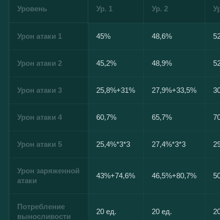
Уровень
Ур. 1
Ур. 2
Ур
Урон атаки 1
45%
48,6%
5
Урон атаки 2
45,2%
48,9%
5
Урон атаки 3
25,8%+31%
27,9%+33,5%
3
Урон атаки 4
60,7%
65,7%
7
Урон атаки 5
25,4%*3*3
27,4%*3*3
2
Урон заряженной
43%+74,6%
46,5%+80,7%
5
атаки
Потребление
20 ед.
20 ед.
2
выносливости