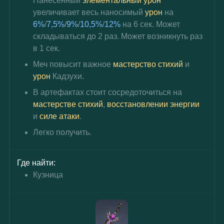
Нанесённый 
элементальный урон
увеличивает весь наносимый 
урон 
на 
6%
/
7,5%
/
9%
/
10,5%
/
12%
 на 6 сек. Может 
складываться до 2 раз. Может возникнуть раз 
в 1 сек.
Меч повысит важное 
мастерство стихий
 и 
урон 
Кадзухи.
В артефактах стоит сосредоточиться на 
мастерстве стихий
, 
восстановлении энергии
и 
силе атаки
.
Легко получить.
Где найти:
Кузница