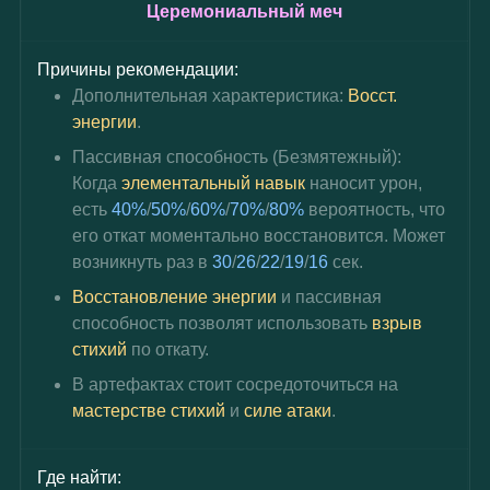
Церемониальный меч
Причины рекомендации:
Дополнительная характеристика: 
Восст. 
энергии
.
Пассивная способность (Безмятежный): 
Когда
элементальный навык
наносит урон, 
есть
40%
/
50%
/
60%
/
70%
/
80%
вероятность, что 
его откат моментально восстановится. Может 
возникнуть раз в
30
/
26
/
22
/
19
/
16
сек.
Восстановление энергии
 и пассивная 
способность позволят использовать
взрыв 
стихий
по откату.
В артефактах стоит сосредоточиться на 
мастерстве стихий 
и
 силе атаки
.
Где найти: