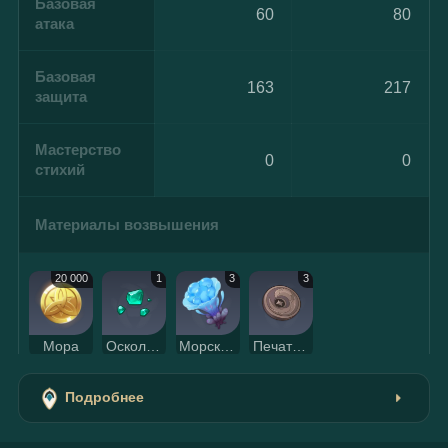
Базовая
60
80
атака
Базовая
163
217
защита
Мастерство
0
0
стихий
Материалы возвышения
20 000
1
3
3
Мора
Осколок бирюзы Вайюда
Морской гриб
Печать Похитителей сокровищ
Подробнее