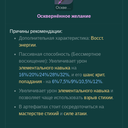
Осквернённое желание
Осквернённое желание
Причины рекомендации:
Дополнительная характеристика:
Восст. 
энергии
.
Пассивная способность (Бессмертное 
восхищение): Увеличивает урон
элементального навыка
на 
16%
/
20%
/
24%
/
28%
/
32%
, и его
шанс крит. 
попадания
- на
6%
/
7,5%
/
9%
/
10,5%
/
12%
.
Увеличивает урон
элементального навыка
 и 
позволяет чаще использовать 
взрыв стихии
.
В артефактах стоит сосредоточиться на 
мастерстве стихий
 и 
силе атаки
.