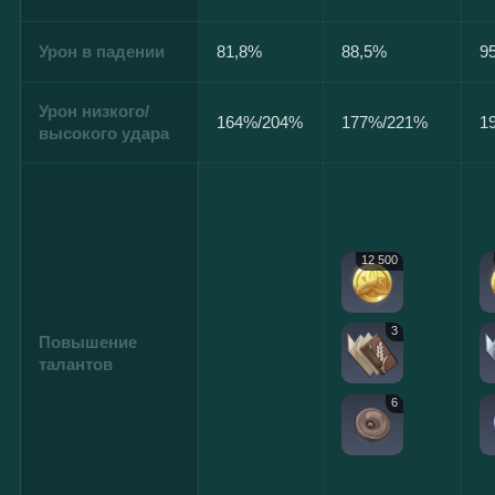
Урон в падении
81,8%
88,5%
9
Урон низкого/
164%/204%
177%/221%
1
высокого удара
12 500
3
Повышение
талантов
6