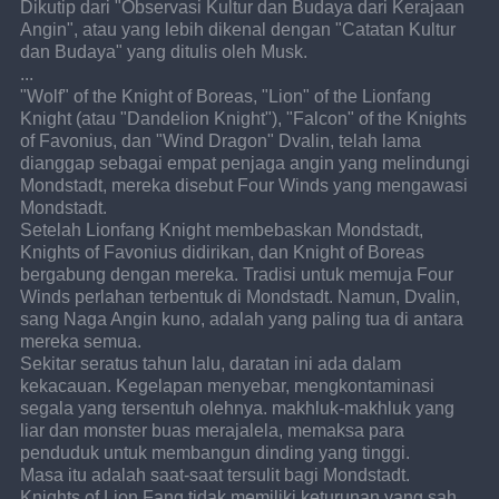
Dikutip dari "Observasi Kultur dan Budaya dari Kerajaan 
Angin", atau yang lebih dikenal dengan "Catatan Kultur 
dan Budaya" yang ditulis oleh Musk.
...
"Wolf" of the Knight of Boreas, "Lion" of the Lionfang 
Knight (atau "Dandelion Knight"), "Falcon" of the Knights 
of Favonius, dan "Wind Dragon" Dvalin, telah lama 
dianggap sebagai empat penjaga angin yang melindungi 
Mondstadt, mereka disebut Four Winds yang mengawasi 
Mondstadt.
Setelah Lionfang Knight membebaskan Mondstadt, 
Knights of Favonius didirikan, dan Knight of Boreas 
bergabung dengan mereka. Tradisi untuk memuja Four 
Winds perlahan terbentuk di Mondstadt. Namun, Dvalin, 
sang Naga Angin kuno, adalah yang paling tua di antara 
mereka semua.
Sekitar seratus tahun lalu, daratan ini ada dalam 
kekacauan. Kegelapan menyebar, mengkontaminasi 
segala yang tersentuh olehnya. makhluk-makhluk yang 
liar dan monster buas merajalela, memaksa para 
penduduk untuk membangun dinding yang tinggi.
Masa itu adalah saat-saat tersulit bagi Mondstadt. 
Knights of Lion Fang tidak memiliki keturunan yang sah, 