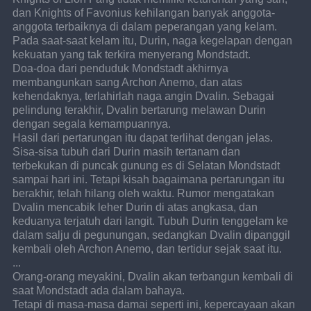
dan Knights of Favonius kehilangan banyak anggota-
anggota terbaiknya di dalam peperangan yang kelam. 
Pada saat-saat kelam itu, Durin, naga kegelapan dengan 
kekuatan yang tak terkira menyerang Mondstadt.
Doa-doa dari penduduk Mondstadt akhirnya 
membangunkan sang Archon Anemo, dan atas 
kehendaknya, terlahirlah naga angin Dvalin. Sebagai 
pelindung terakhir, Dvalin bertarung melawan Durin 
dengan segala kemampuannya.
Hasil dari pertarungan itu dapat terlihat dengan jelas. 
Sisa-sisa tubuh dari Durin masih tertanam dan 
terbekukan di puncak gunung es di Selatan Mondstadt 
sampai hari ini. Tetapi kisah bagaimana pertarungan itu 
berakhir, telah hilang oleh waktu. Rumor mengatakan 
Dvalin mencabik leher Durin di atas angkasa, dan 
keduanya terjatuh dari langit. Tubuh Durin tenggelam ke 
dalam salju di pegunungan, sedangkan Dvalin dipanggil 
kembali oleh Archon Anemo, dan tertidur sejak saat itu.
...
Orang-orang meyakini, Dvalin akan terbangun kembali di 
saat Mondstadt ada dalam bahaya.
Tetapi di masa-masa damai seperti ini, kepercayaan akan 