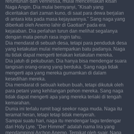
reruntuhan dan Vennessa, mulai menceritakan kisah 
Naga Angin. Dia mulai bernyanyi, "Kisah yang 
diceritakan dari zaman kuno, di saat para dewa berjalan 
di antara kita pada masa kejayaannya." Sang naga yang 
diberkati oleh Anemo lahir di Gaotian* pada era 
kejaiaban. Dia perlahan turun dan melihat segalanya 
dengan mata penuh rasa ingin tahu. 
Dia mendarat di sebuah desa, tetapi para penduduk desa 
yang ketakutan mulai melemparkan batu padanya. Naga 
itu tidak dapat mengerti teriakan ketakutan mereka.
Dia jatuh di pekuburan. Dia hanya bisa mendengar suara 
tangisan orang-orang yang berduka. Sang naga tidak 
mengerti apa yang mereka gumamkan di dalam 
kesedihan mereka.
Dia mendarat di sebuah kebun buah, tetapi dikutuk oleh 
para petani yang kehilangan pohon mereka. Sang naga 
tidak dapat mengerti apa yang mereka teriaki di tengah 
kemarahan.
Dunia ini terlalu rumit bagi seekor naga muda. Naga itu 
teramat heran, tetapi tetap tidak menyerah.
Sampai suatu hari, naga itu mendengar lagu terdengar 
dari Holy Lyre. "Der Himmel" adalah nama lira yang 
mendampingi Archon Anemo. Terpikat oleh syair, Naga 