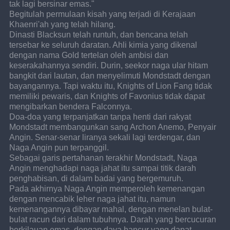
tak lagi bersinar emas."
Begitulah permulaan kisah yang terjadi di Kerajaan 
Khaenri'ah yang telah hilang.
Dinasti Blacksun telah runtuh, dan bencana telah 
tersebar ke seluruh daratan. Ahli kimia yang dikenal 
dengan nama Gold tertelan oleh ambisi dan 
keserakahannya sendiri. Durin, seekor naga ular hitam 
bangkit dari lautan, dan menyelimuti Mondstadt dengan 
bayangannya. Tapi waktu itu, Knights of Lion Fang tidak 
memiliki pewaris, dan Knights of Favonius tidak dapat 
mengibarkan bendera Falconnya.
Doa-doa yang terpanjatkan tanpa henti dari rakyat 
Mondstadt membangunkan sang Archon Anemo, Penyair 
Angin. Senar-senar liranya sekali lagi terdengar, dan 
Naga Angin pun terpanggil.
Sebagai garis pertahanan terakhir Mondstadt, Naga 
Angin menghadapi naga jahat itu sampai titik darah 
penghabisan, di dalam badai yang bergemuruh.
Pada akhirnya Naga Angin memperoleh kemenangan 
dengan mencabik leher naga jahat itu, namun 
kemenangannya dibayar mahal, dengan menelan bulat-
bulat racun dari dalam tubuhnya. Darah yang bercucuran 
berkilauan emas, dengan daya hancur yang dapat 