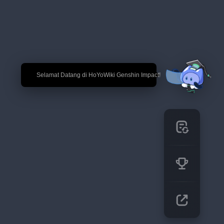
🎉 Selamat Datang di HoYoWiki Genshin Impact!