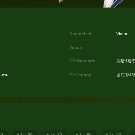
Konstelasi
Viator
Vision
CV Mandarin
鹿喑&宴
Crews
CV Jepang
堀江瞬&
h
50
Lv. 60
Lv. 70
Lv. 80
Lv. 90