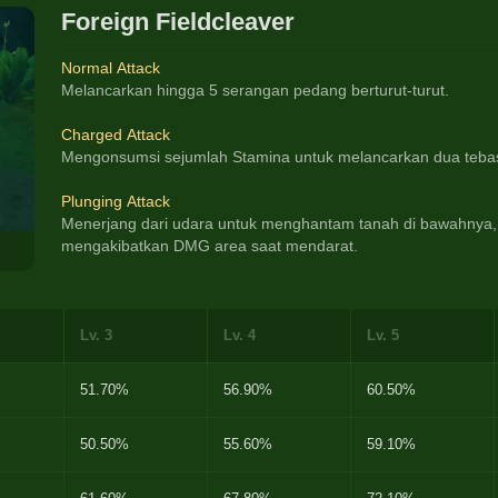
Foreign Fieldcleaver
Normal Attack
Melancarkan hingga 5 serangan pedang berturut-turut.
Charged Attack
Mengonsumsi sejumlah Stamina untuk melancarkan dua teba
Plunging Attack
Menerjang dari udara untuk menghantam tanah di bawahnya,
mengakibatkan DMG area saat mendarat.
Lv. 3
Lv. 4
Lv. 5
51.70%
56.90%
60.50%
50.50%
55.60%
59.10%