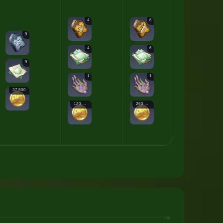
4
6
12
9
4
6
9
9
1
1
2
37.500
120.000
260.000
450.000