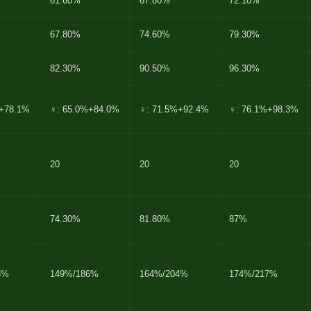
61.60%
67.80%
72.10%
67.80%
74.60%
79.30%
82.30%
90.50%
96.30%
%+78.1%
♀: 65.0%+84.0%
♀: 71.5%+92.4%
♀: 76.1%+98.3%
20
20
20
74.30%
81.80%
87%
3%
149%/186%
164%/204%
174%/217%