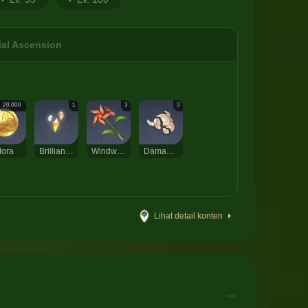
ial Ascension
20.000
1
3
3
ora
Brilliant Diamond Sliver
Windwheel Aster
Damaged Mask
Lihat detail konten