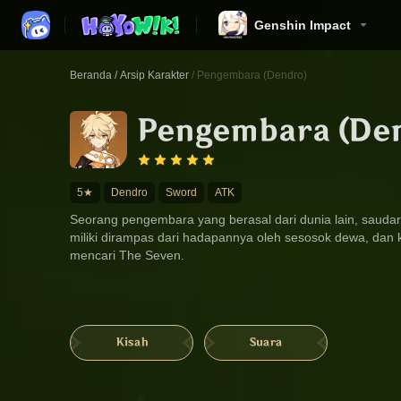
Genshin Impact
Beranda
/
Arsip Karakter
/
Pengembara (Dendro)
Pengembara (De
5★
Dendro
Sword
ATK
Seorang pengembara yang berasal dari dunia lain, saudar
miliki dirampas dari hadapannya oleh sesosok dewa, dan 
mencari The Seven.
Kisah
Suara