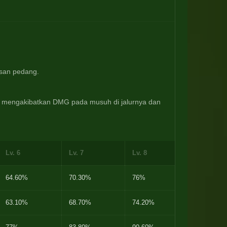
san pedang.
 mengakibatkan DMG pada musuh di jalurnya dan 
Lv. 6
Lv. 7
Lv. 8
Lv. 9
64.60%
70.30%
76%
81.70%
63.10%
68.70%
74.20%
79.80%