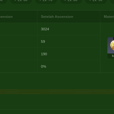
cension
Setelah Ascension
Mater
3024
59
190
M
0%