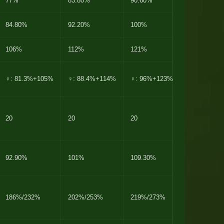
77%
83.80%
90.60%
97.30%
84.80%
92.20%
100%
107%
106%
112%
121%
130%
♀: 81.3%+105%
♀: 88.4%+114%
♀: 96%+123%
♀: 103%+1
20
20
20
20
92.90%
101%
109.30%
117.50%
186%/232%
202%/253%
219%/273%
235%/293%