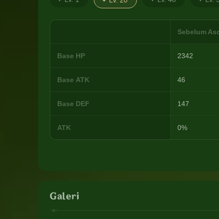
Lv. 20
Sebelum As
Base HP
2342
Base ATK
46
Base DEF
147
ATK
0%
Galeri