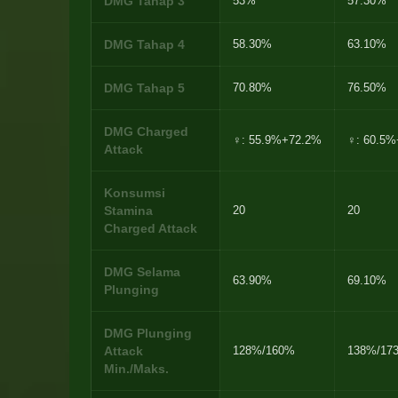
DMG Tahap 3
53%
57.30%
DMG Tahap 4
58.30%
63.10%
DMG Tahap 5
70.80%
76.50%
DMG Charged
♀: 55.9%+72.2%
♀: 60.5
Attack
Konsumsi
Stamina
20
20
Charged Attack
DMG Selama
63.90%
69.10%
Plunging
DMG Plunging
Attack
128%/160%
138%/17
Min./Maks.