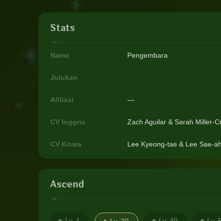
Stats
Nama
Pengembara
Julukan
Afiliasi
—
CV Inggris
Zach Aguilar & Sarah Miller-
CV Korea
Lee Kyeong-tae & Lee Sae-a
Ascend
Lv. 1
Lv. 40
Lv. 