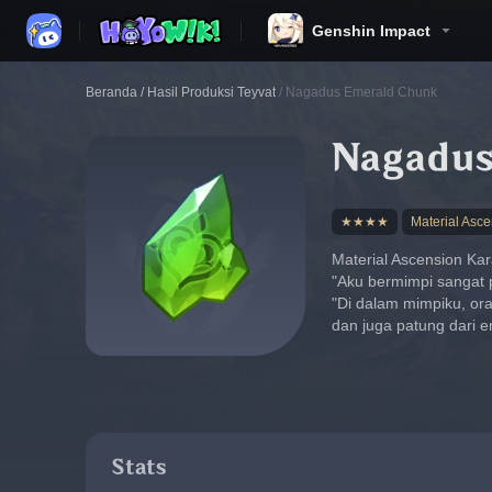
Genshin Impact
Beranda
/
Hasil Produksi Teyvat
/
Nagadus Emerald Chunk
Nagadus
★★★★
Material Asce
Material Ascension Kar
"Aku bermimpi sangat p
"Di dalam mimpiku, ora
dan juga patung dari em
Stats