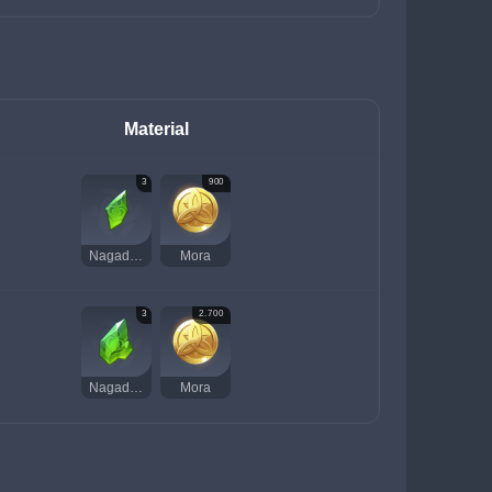
Material
3
900
Nagadus Emerald Fragment
Mora
3
2.700
Nagadus Emerald Chunk
Mora