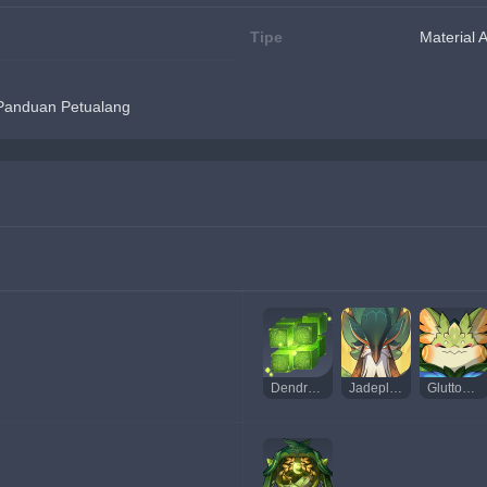
Tipe
Material 
 Panduan Petualang
Dendro Hypostasis
Jadeplume Terrorshroom
Gluttonous Yumkasaurus Mountain King