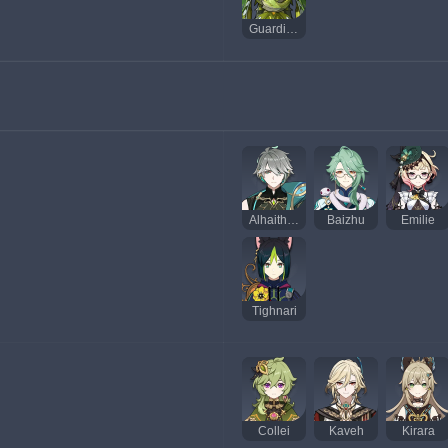
Guardian of Apep's Oasis
Alhaitham
Baizhu
Emilie
Tighnari
Collei
Kaveh
Kirara