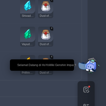
Shivada Jade Chunk
Dust of Azoth
9
Vayuda Turquoise Chunk
Dust of Azoth
9
🎉 Selamat Datang di HoYoWiki Genshin Impact!
Prithiva Topaz Chunk
Dust of Azoth