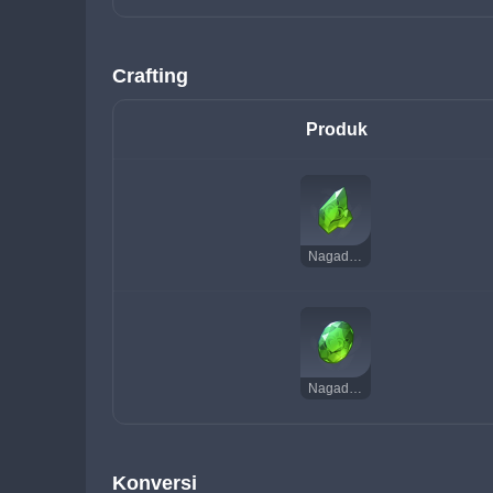
Crafting
Produk
Nagadus Emerald Chunk
Nagadus Emerald Gemstone
Konversi