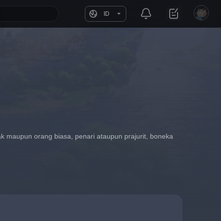
ID
k maupun orang biasa, penari ataupun prajurit, boneka 