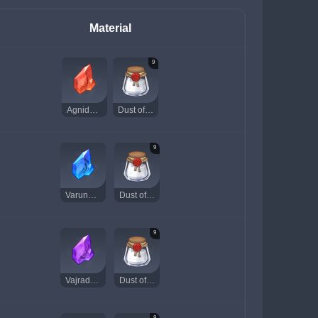
Material
9
Agnidus Agate Chunk
Dust of Azoth
9
Varunada Lazurite Chunk
Dust of Azoth
9
Vajrada Amethyst Chunk
Dust of Azoth
9