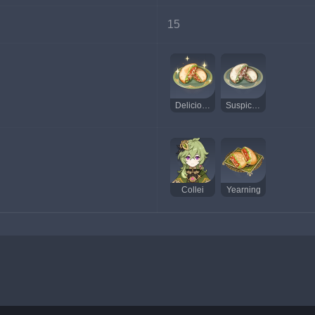
15
Delicious Pita Pocket
Suspicious Pita Pocket
Collei
Yearning