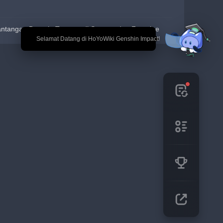
antangan Domain Trounce di Sumeru dan Fontaine
🎉 Selamat Datang di HoYoWiki Genshin Impact!