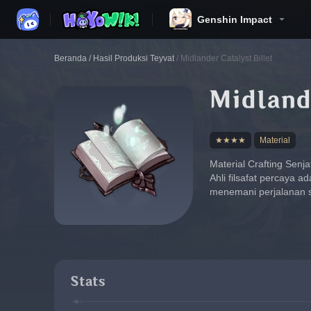
Genshin Impact
Beranda
/
Hasil Produksi Teyvat
/
Midlander Catalyst Billet
Midlande
★★★★
Material
Material Crafting Sen
Ahli filsafat percaya 
menemani perjalanan 
Stats