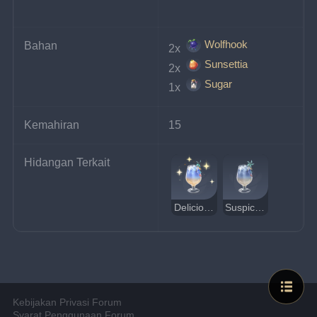
Wolfhook
Bahan
2x 
Sunsettia
2x 
Sugar
1x 
Kemahiran
15
Hidangan Terkait
Delicious Fruits of the Festival
Suspicious Fruits of the Festival
Kebijakan Privasi Forum
Syarat Penggunaan Forum