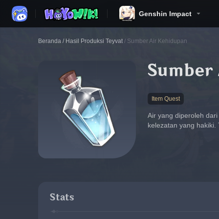
Genshin Impact
Beranda
/
Hasil Produksi Teyvat
/
Sumber Air Kehidupan
Sumber 
Item Quest
Air yang diperoleh dar
kelezatan yang hakiki. 
Stats