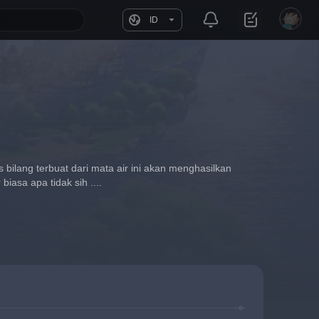
ID
bilang terbuat dari mata air ini akan menghasilkan 
iasa apa tidak sih ....