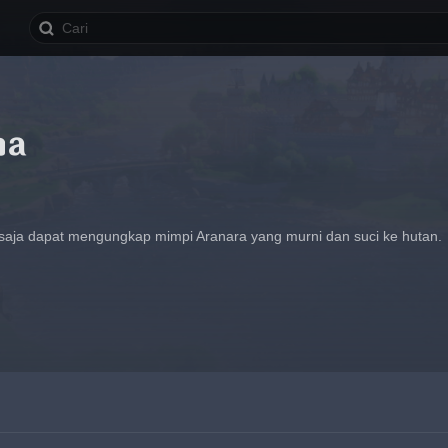
ma
s saja dapat mengungkap mimpi Aranara yang murni dan suci ke hutan.