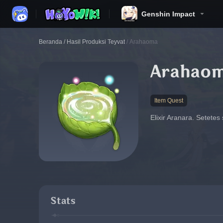
Genshin Impact
Beranda
/
Hasil Produksi Teyvat
/
Arahaoma
Arahao
Item Quest
Elixir Aranara. Setete
Stats