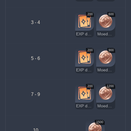
200
600
3 - 4
EXP de Jogador
Moedas da Sorte
200
900
5 - 6
EXP de Jogador
Moedas da Sorte
200
1200
7 - 9
EXP de Jogador
Moedas da Sorte
1500
10