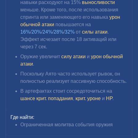
навыки расходуют на 15% 
выносливости 
меньше. Кроме того, после использования 
спринта или заменяющего его навыка 
урон 
обычной
атаки 
повышается на 
16%
/
20%
/
24%
/
28%
/
32%
 от 
силы атаки
. 
Эффект исчезает после 18 активаций или 
через 7 сек.
Оружие увеличит 
силу атаки
 и 
урон обычной 
атаки
.
Поскольку Аято часто использует рывок, он 
полностью реализует пассивную способность.
В артефактах стоит сосредоточиться на 
шансе крит. попадания
, 
крит. уроне
 и 
HP
.
Где найти:
Ограниченная молитва события оружия