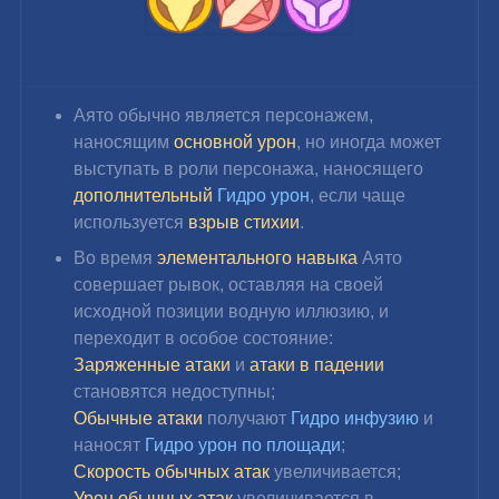
Аято обычно является персонажем, 
наносящим 
основной урон
, но иногда может 
выступать в роли персонажа, наносящего 
дополнительный 
Гидро урон
, если чаще 
используется 
взрыв стихии
.
Во время 
элементального навыка
 Аято 
совершает рывок, оставляя на своей 
исходной позиции водную иллюзию, и 
переходит в особое состояние:
Заряженные атаки
 и 
атаки в падении
становятся недоступны;
Обычные атаки
 получают 
Гидро инфузию
 и 
наносят 
Гидро урон по площади
;
Скорость обычных атак
 увеличивается;
Урон обычных атак
 увеличивается в 