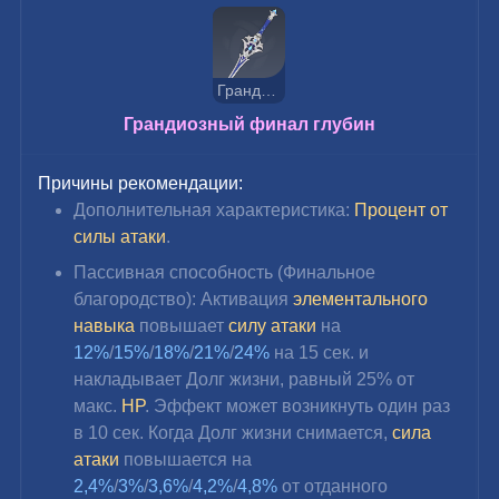
Грандиозный финал глубин
Грандиозный финал глубин
Причины рекомендации:
Дополнительная характеристика:
Процент от 
силы атаки
.
Пассивная способность (Финальное 
благородство): 
Активация 
элементального 
навыка
 повышает 
силу атаки
 на 
12%
/
15%
/
18%
/
21%
/
24% 
на 15 сек. и 
накладывает Долг жизни, равный 25% от 
макс. 
HP
. Эффект может возникнуть один раз 
в 10 сек. Когда Долг жизни снимается, 
сила 
атаки
 повышается на 
2,4%
/
3%
/
3,6%
/
4,2%
/
4,8%
 от отданного 