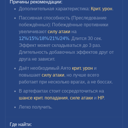
Причины рекомендации:
Дополнительная характеристика: 
Крит. урон
.
Пассивная способность (Преследование 
побеждённых): Побеждённые противники 
увеличивают 
силу атаки
 на 
12%
/
15%
/
18%
/
21%
/
24%
. Длится 30 сек. 
Эффект может складываться до 3 раз. 
Длительность добавочных эффектов друг от 
друга не зависит.
Даёт необходимый Аято 
крит. урон
 и 
повышает 
силу атаки
, но лучше всего 
работает при несколько врагах, а не боссах.
В артефактах стоит сосредоточиться на 
шансе крит. попадания
, 
силе атаки
 и 
HP
.
Легко получить.
Где найти: