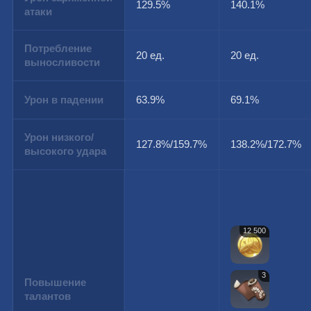
129.5%
140.1%
атаки
Потребление
20 ед.
20 ед.
выносливости
Урон в падении
63.9%
69.1%
Урон низкого/
127.8%/159.7%
138.2%/172.7%
высокого удара
12 500
3
Повышение
талантов