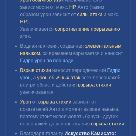
зависимости от макс. 
HP
 Аято (таким 
образом урон зависит от 
силы атаки
 и макс. 
HP
);
Увеличивается 
сопротивление прерыванию
атак.
Водная иллюзия, созданная 
элементальным 
навыком
, со временем взрывается и наносит 
Гидро урон по площади
.
Взрыв стихии
 наносит периодический 
Гидро 
урон
, а 
урон обычных атак
 всех персонажей 
внутри области действия 
взрыва стихии
увеличивается.
Урон 
от 
взрыва стихии
 зависит от 
показателей Аято в момент вызова навыка, 
поэтому стоит использовать бонусы других 
персонажей до использования 
взрыва стихии
.
Благодаря таланту 
Искусство Камисато: 