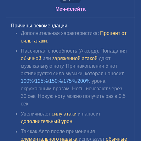
Меч-флейта
Причины рекомендации:
Дополнительная характеристика: 
Процент от 
силы атаки
.
Пассивная способность (Аккорд): Попадания 
обычной 
или 
заряженной атакой
 дают 
музыкальную ноту. При накоплении 5 нот 
активируется сила музыки, которая наносит 
100%
/
125%
/
150%
/
175%
/
200%
 урона 
окружающим врагам. Ноты исчезают через 
30 сек. Новую ноту можно получить раз в 0,5 
сек.
Увеличивает 
силу атаки
 и наносит 
дополнительный урон
.
Так как Аято после применения
элементального навыка 
использует 
обычные 