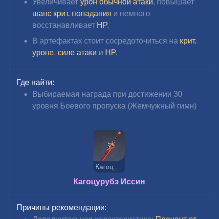
Увеличивает 
урон обычной атаки
, повышает 
шанс крит. попадания
 и немного 
восстанавливает 
HP
.
В артефактах стоит сосредоточиться на 
крит. 
уроне
, 
силе атаки
 и 
HP
.
Где найти:
Выбираемая награда при достижении 30 
уровня Боевого пропуска (Жемчужный гимн)
Кагоцурубэ Иссин
Кагоцурубэ Иссин
Причины рекомендации: