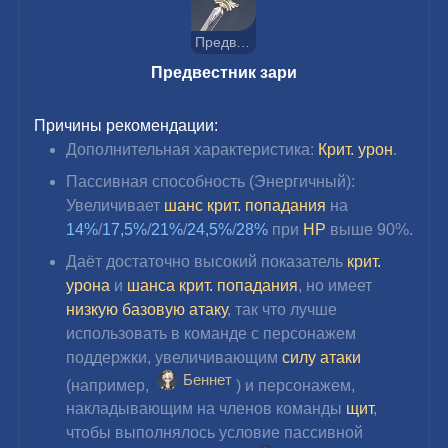
Предвестник зари
Предвестник зари
Причины рекомендации:
Дополнительная характеристика: 
Крит. урон
.
Пассивная способность (Энергичный): 
Увеличивает
 шанс крит. попадания
 на 
14%
/
17,5%
/
21%
/
24,5%
/
28%
 при 
HP 
выше 90%.
Даёт достаточно высокий показатель 
крит. 
урона
 и 
шанса крит. попадания
, но имеет 
низкую базовую атаку
, так что лучше 
использовать в команде с персонажем 
поддержки, увеличивающим 
силу атаки
Беннет
(например, 
) и персонажем, 
накладывающим на членов команды 
щит
, 
чтобы выполнялось условие пассивной 