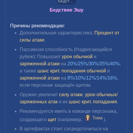
Бедствие Эшу
Бедствие Эшу
Причины рекомендации:
Дополнительная характеристика:
Процент от 
силы атаки
.
Пассивная способность (Надвигающийся 
рубеж): 
Повышает 
урон обычной
 и 
заряженной атаки
 на 
20%
/
25%
/
30%
/
35%
/
40%
, 
а также 
шанс крит. попадания обычной
 и 
заряженной атаки
 на 
8%
/
10%
/
12%
/
14%
/
16%
, 
если персонаж защищён щитом.
Оружие увеличит 
силу атаки
, 
урон обычных/
заряженных атак
 и их 
шанс крит. попадания
.
Рекомендуется иметь в команде персонажа, 
Тома
создающего 
щит 
(например, 
)
.
В артефактах стоит сосредоточиться на 