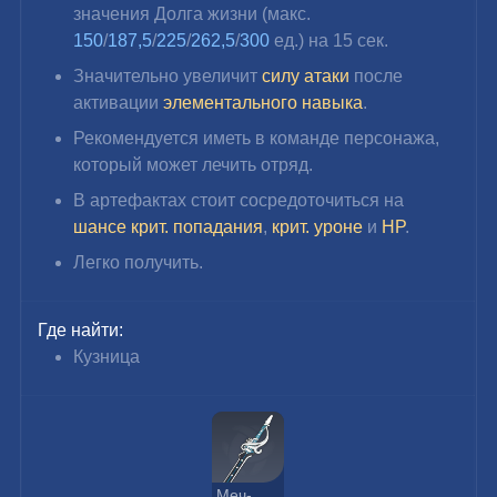
значения Долга жизни (макс. 
150
/
187,5
/
225
/
262,5
/
300 
ед.) на 15 сек.
Значительно увеличит 
силу атаки
 после 
активации 
элементального навыка
.
Рекомендуется иметь в команде персонажа, 
который может лечить отряд.
В артефактах стоит сосредоточиться на 
шансе крит. попадания
, 
крит. уроне
 и 
HP
.
Легко получить.
Где найти:
Кузница
Меч-флейта