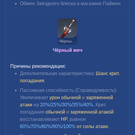
Обмен Звёздного блеска в магазине Паймон
Чёрный меч
Чёрный меч
Причины рекомендации:
Дополнительная характеристика: 
Шанс крит. 
попадания
.
Пассивная способность (Справедливость): 
Увеличивает 
урон обычной
 и 
заряженной 
атаки
 на 
20%/25%/30%/35%/40%
. Крит. 
попадания 
обычной 
и 
заряженной атакой
восстанавливают 
HP
, равное 
60%/70%/80%/90%/100%
от силы атаки.