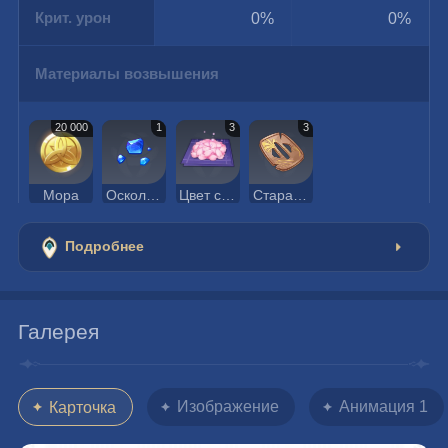
Крит. урон
0%
0%
Материалы возвышения
20 000
1
3
3
Мора
Осколок лазурита Варунада
Цвет сакуры
Старая гарда
Подробнее
Галерея
Изображение
Анимация 1
Карточка