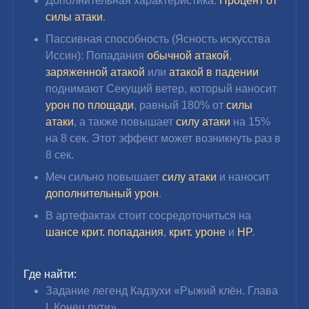
Дополнительная характеристика: 
Процент от 
силы атаки
.
Пассивная способность (Ясность искусства 
Иссин): Попадания 
обычной атакой
, 
заряженной атакой
 или 
атакой в падении
поднимают Секущий ветер, который наносит 
урон по площади
, равный 180% от 
силы 
атаки
, а также повышает 
силу атаки
 на 15% 
на 8 сек. Этот эффект может возникнуть раз в 
8 сек.
Меч сильно повышает 
силу атаки
 и наносит 
дополнительный урон
.
В артефактах стоит сосредоточиться на 
шансе крит. попадания
, 
крит. уроне
 и 
HP
.
Где найти:
Задание легенд Кадзухи «Рыжий клён. Глава 
I. Конец пути»