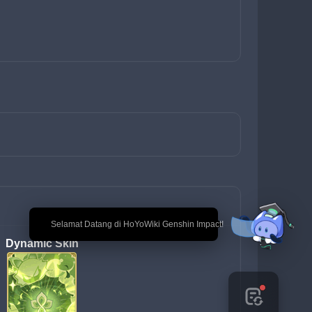
🎉 Selamat Datang di HoYoWiki Genshin Impact!
Dynamic Skin