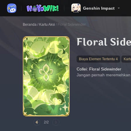
Genshin Impact
Beranda
/
Kartu Aksi
/
Floral Sidewinder
Floral Sid
Biaya Elemen Tertentu 4
Kart
Collei: Floral Sidewinder
Jangan pernah meremehkan C
2/2