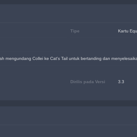
Tipe
Kartu Eq
ah mengundang Collei ke Cat's Tail untuk bertanding dan menyelesaik
Dirilis pada Versi
3.3