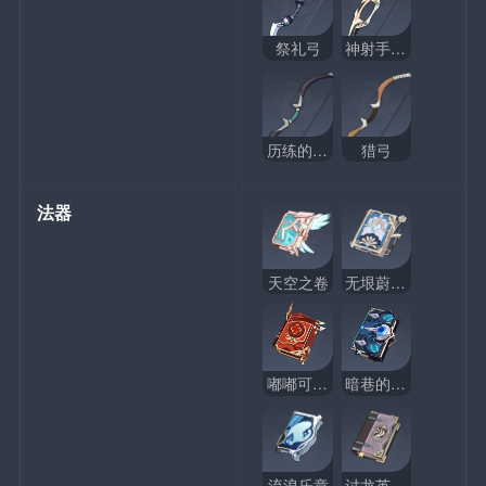
祭礼弓
神射手之誓
历练的猎弓
猎弓
法器
天空之卷
无垠蔚蓝之歌
嘟嘟可故事集
暗巷的酒与诗
流浪乐章
讨龙英杰谭