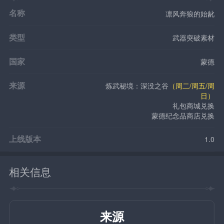
名称
凛风奔狼的始龀
类型
武器突破素材
国家
蒙德
来源
炼武秘境：深没之谷
（周二/周五/周
日）
礼包商城兑换
蒙德纪念品商店兑换
上线版本
1.0
相关信息
来源