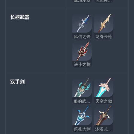
长柄武器
风信之锋
龙脊长枪
决斗之枪
双手剑
狼的武功歌
天空之傲
祭礼大剑
沐浴龙血的剑