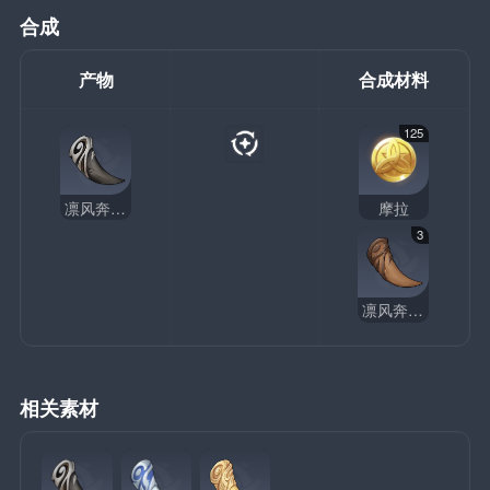
合成
产物
合成材料
125
凛风奔狼的裂齿
摩拉
3
凛风奔狼的始龀
相关素材