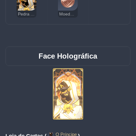
Pedra Arcaica
Moedas da Sorte
Face Holográfica
O Príncipe
Loja de Cartas (
)