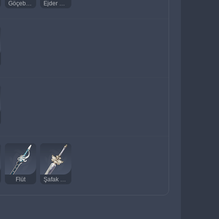
Göçebenin Nota Kitabı
Ejder Katillerinin Serüvenleri
Flüt
Şafak Habercisi