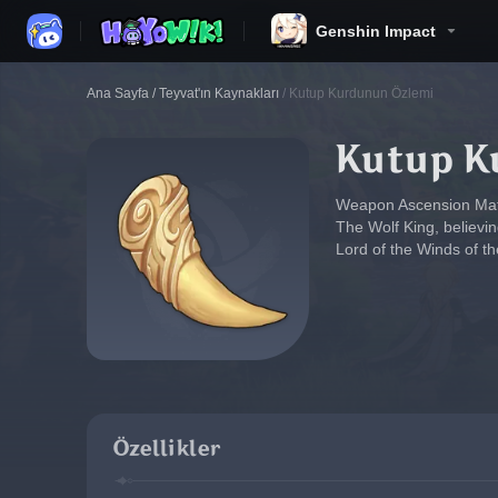
Genshin Impact
Ana Sayfa
/
Teyvat'ın Kaynakları
/
Kutup Kurdunun Özlemi
Kutup K
Weapon Ascension Mate
The Wolf King, believi
Lord of the Winds of th
Özellikler