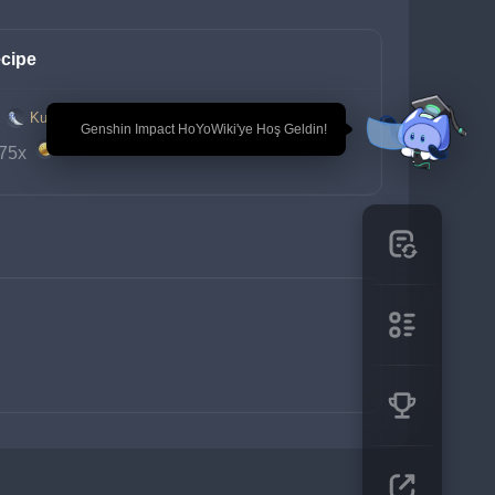
cipe
Kutup Kurdunun Kırık Dişi
 
🎉 Genshin Impact HoYoWiki'ye Hoş Geldin!
Mora
75x 