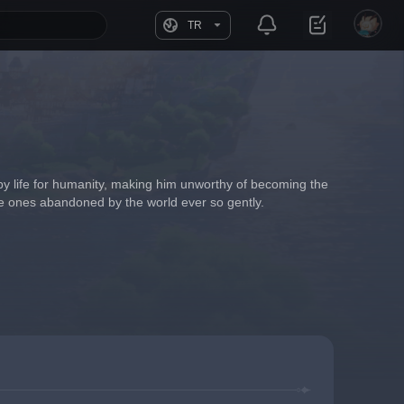
TR
py life for humanity, making him unworthy of becoming the 
the ones abandoned by the world ever so gently.