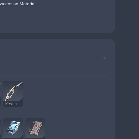
scension Material
Keskin Nişancı Yemini