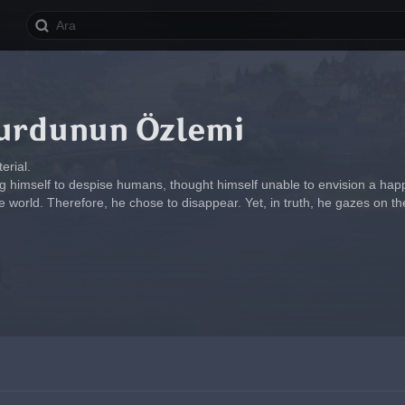
urdunun Özlemi
rial.
ng himself to despise humans, thought himself unable to envision a hap
e world. Therefore, he chose to disappear. Yet, in truth, he gazes on 