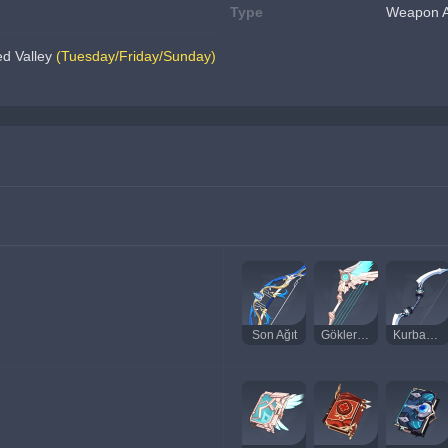
Type
Weapon A
d Valley 
(Tuesday/Friday/Sunday)
Son Ağıt
Göklerin Liri
Kurban Yayı