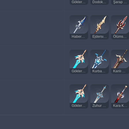
Göklerin Atlası
Dodoko Masalları
Şarap ve Şarkı
Habercinin Rüzgar Mızrağı
Ejdersırtı Mızrak
Ölümsaçan
Göklerin Kılıcı
Kurban Büyük Kılıcı
Kanlı Büyük Kılıç
Göklerin Kılıcı
Zuhur Kılıcı
Kara Kılıç