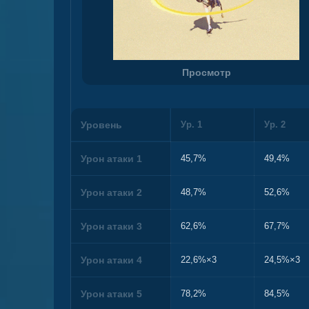
Просмотр
Уровень
Ур. 1
Ур. 2
Урон атаки 1
45,7%
49,4%
Урон атаки 2
48,7%
52,6%
Урон атаки 3
62,6%
67,7%
Урон атаки 4
22,6%×3
24,5%×3
Урон атаки 5
78,2%
84,5%