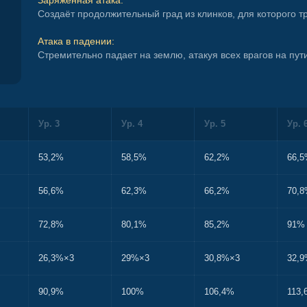
Заряженная атака:
Создаёт продолжительный град из клинков, для которого 
Атака в падении:
Стремительно падает на землю, атакуя всех врагов на пу
Ур. 3
Ур. 4
Ур. 5
Ур. 
53,2%
58,5%
62,2%
66,
56,6%
62,3%
66,2%
70,
72,8%
80,1%
85,2%
91%
26,3%×3
29%×3
30,8%×3
32,
90,9%
100%
106,4%
113,