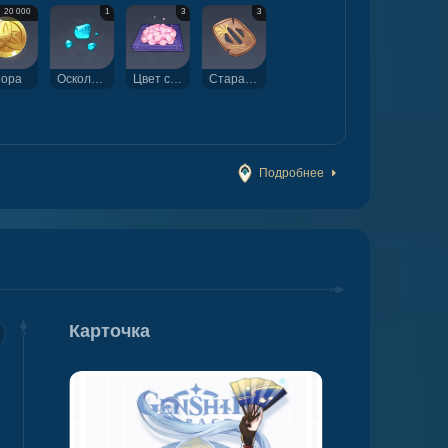
20 000
1
3
3
ора
Осколок нефрита Шивада
Цвет сакуры
Старая гарда
Подробнее
Карточка
ция 4
Созвездие