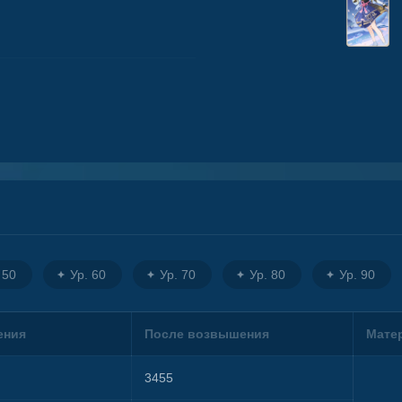
 50
Ур. 60
Ур. 70
Ур. 80
Ур. 90
ения
После возвышения
Мате
3455