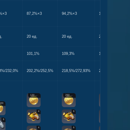
1%×3
87,2%×3
94,2%×3
101,3%×3
д.
20 ед.
20 ед.
20 ед.
101,1%
109,3%
117,5%
8%/232,0%
202,2%/252,5%
218,5%/272,93%
234,9%/293,4%
120 000
260 000
450 000
500
4
6
12
9
4
6
9