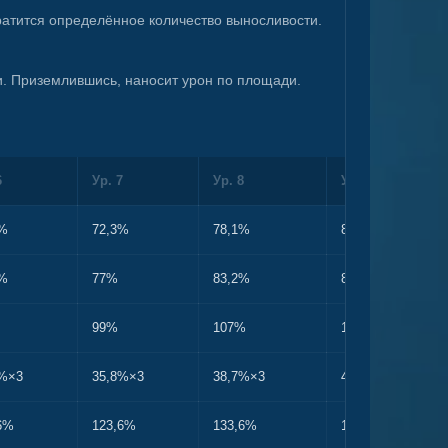
тратится определённое количество выносливости.
ти. Приземлившись, наносит урон по площади.
6
Ур. 7
Ур. 8
Ур. 9
5%
72,3%
78,1%
84%
8%
77%
83,2%
89,4%
99%
107%
115%
9%×3
35,8%×3
38,7%×3
41,6%×3
6%
123,6%
133,6%
143,6%