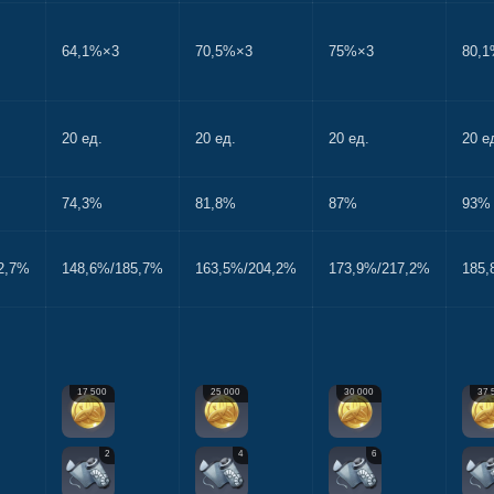
64,1%×3
70,5%×3
75%×3
80,
20 ед.
20 ед.
20 ед.
20 е
74,3%
81,8%
87%
93%
2,7%
148,6%/185,7%
163,5%/204,2%
173,9%/217,2%
185,
17 500
25 000
30 000
37 
2
4
6