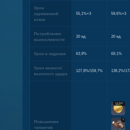
Урон
заряженной
55,1%×3
59,6%×3
атаки
Потребление
20 ед.
20 ед.
выносливости
Урон в падении
63,9%
69,1%
Урон низкого/
127,8%/159,7%
138,2%/17
высокого удара
12 500
3
Повышение
талантов