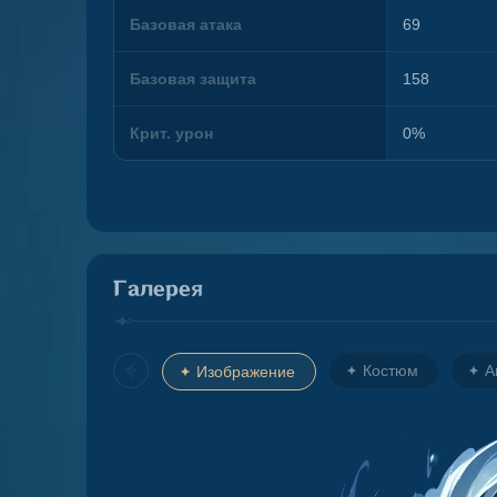
Базовая атака
69
Базовая защита
158
Крит. урон
0%
Галерея
Костюм
А
Изображение