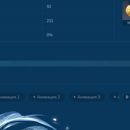
92
211
М
0%
нимация 1
Анимация 2
Анимация 3
Анима