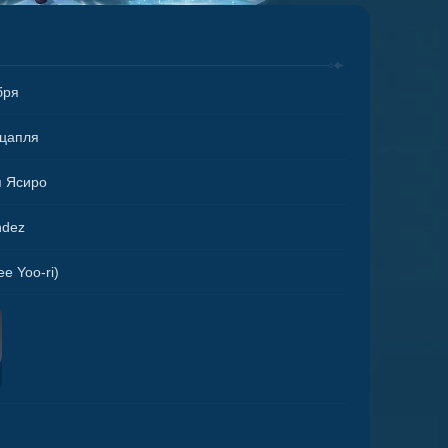
бря
 цапля
я Ясиро
ndez
 Yoo-ri)