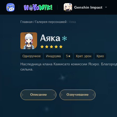
Genshin Impact
Главная
/
Галерея персонажей
/
Аяка
Аяка
Одноручное
Инадзума
5★
Крит. урон
Крио
Наследница клана Камисато комиссии Ясиро. Благород
сильна.
Описание
Озвучивание