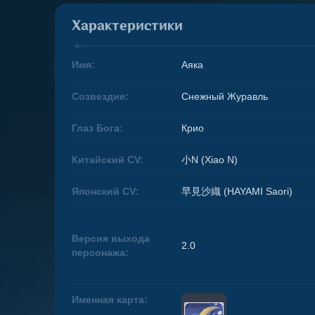
Характеристики
Имя:
Аяка
Созвездие:
Снежный Журавль
Глаз Бога:
Крио
Китайский CV:
小N (Xiao N)
Японский CV:
早見沙織 (HAYAMI Saori)
Версия выхода
2.0
персонажа:
Именная карта: