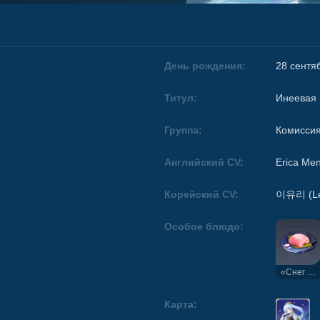
День рождения:
28 сентя
Титул:
Инеевая
Группа:
Комисси
Английский CV:
Erica Me
Корейский CV:
이유리 (Lee
Особое блюдо:
«Снег на горне»
Карта: