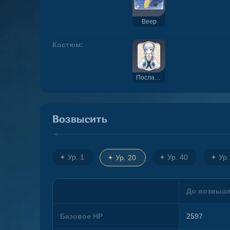
Веер
Костюм:
Послание весеннего цветения
Возвысить
Ур. 1
Ур. 40
Ур.
Ур. 20
До возвыш
Базовое HP
2597