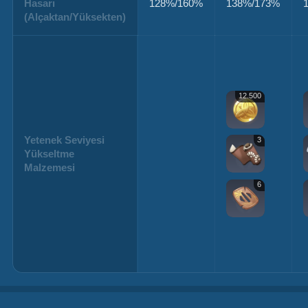
Hasarı
128%/160%
138%/173%
(Alçaktan/Yüksekten)
12.500
Yetenek Seviyesi
3
Yükseltme
Malzemesi
6