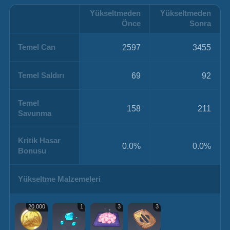
Yükseltmeden
Yükseltmeden
Önce
Sonra
Temel Can
2597
3455
Temel Saldırı
69
92
Temel
158
211
Savunma
Kritik Hasar
0.0%
0.0%
Bonusu
Yükseltme Malzemeleri
20.000
1
3
3