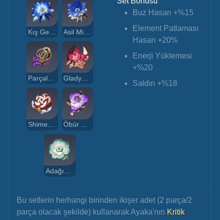
Set Bonusu
Buz Hasarı +%15
Element Patlaması 
Kış Gezgini
Asil Minnettarlık
Hasarı +20%
Enerji Yüklemesi 
+%20
Parçalanan Kader Amblemi
Gladyatörün Son Yemini
Saldırı +%18
Shimenawa'nın Hatırası
Öbür Dünya Zincifresi
Adağın Yankısı
Bu setlerin herhangi birinden ikişer adet (2 parça/2 
parça olacak şekilde) kullanarak Ayaka'nın 
Kritik 