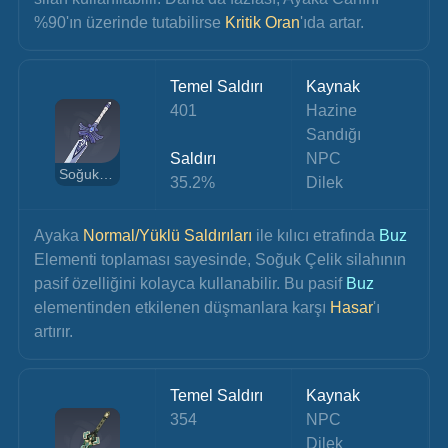
%90'ın üzerinde tutabilirse 
Kritik Oran
'ıda artar.
Temel Saldırı
Kaynak
401
Hazine 
Sandığı
Saldırı
NPC
Soğuk Çelik
35.2%
Dilek
Ayaka 
Normal/Yüklü Saldırıları 
ile kılıcı etrafında
 Buz 
Elementi toplaması sayesinde, Soğuk Çelik silahının 
pasif özelliğini kolayca kullanabilir. Bu pasif 
Buz 
elementinden etkilenen düşmanlara karşı 
Hasar
'ı 
artırır.
Temel Saldırı
Kaynak
354
NPC
Dilek