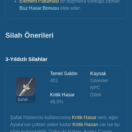
Element Patlaması
 bir düşmana vurduğu zaman 
Buz Hasar Bonusu 
elde eder.
Silah Önerileri
3-Yıldızlı Silahlar
Temel Saldırı
Kaynak
401
Görevler
NPC
Kritik Hasar
Dilek
Şafak Habercisi
46.9%
Şafak Habercisi kullanıcısına 
Kritik Hasar
 verir, eğer 
Ayaka'nın çoktan yeteri kadar 
Kritik Hasarı
 var ise bu 
silah kullanılabilir. Daha da fazlası, Ayaka Canını 