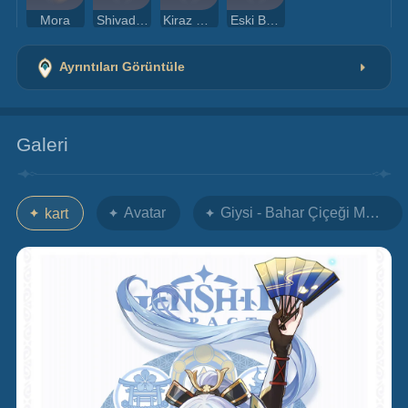
Mora
Shivada Yeşimi Tozu
Kiraz Çiçeği
Eski Balçak
Ayrıntıları Görüntüle
Galeri
Avatar
Giysi - Bahar Çiçeği Mektub
kart