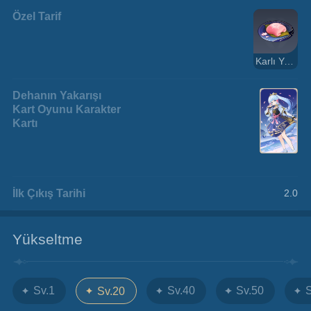
Özel Tarif
Karlı Yuva
Dehanın Yakarışı
Kart Oyunu Karakter
Kartı
İlk Çıkış Tarihi
2.0
Yükseltme
Sv.1
Sv.40
Sv.50
Sv.20