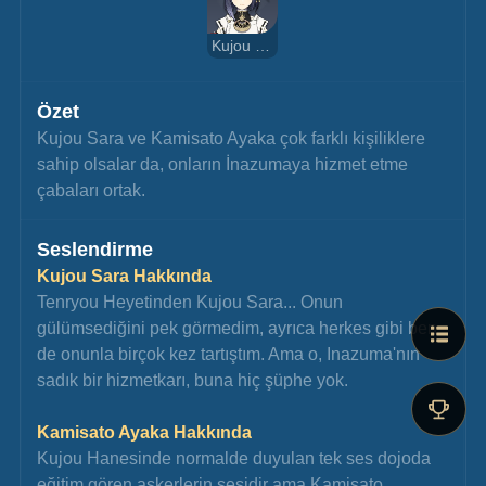
Kujou Sara
Özet
Kujou Sara ve Kamisato Ayaka çok farklı kişiliklere 
sahip olsalar da, onların İnazumaya hizmet etme 
çabaları ortak.
Seslendirme
Kujou Sara Hakkında
Tenryou Heyetinden Kujou Sara... Onun 
gülümsediğini pek görmedim, ayrıca herkes gibi ben 
de onunla birçok kez tartıştım. Ama o, Inazuma'nın 
sadık bir hizmetkarı, buna hiç şüphe yok.
Kamisato Ayaka Hakkında
Kujou Hanesinde normalde duyulan tek ses dojoda 
eğitim gören askerlerin sesidir ama Kamisato 