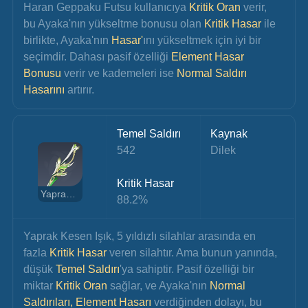
Haran Geppaku Futsu kullanıcıya 
Kritik Oran 
verir, 
bu Ayaka'nın yükseltme bonusu olan
 Kritik Hasar
 ile 
birlikte, Ayaka'nın 
Hasar'
ını yükseltmek için iyi bir 
seçimdir. Dahası pasif özelliği 
Element Hasar 
Bonusu
 verir ve kademeleri ise 
Normal Saldırı 
Hasarını
 artırır.
Temel Saldırı
Kaynak
542
Dilek
Kritik Hasar
Yaprak Kesen Işık
88.2%
Yaprak Kesen Işık, 5 yıldızlı silahlar arasında en 
fazla
 Kritik Hasar
 veren silahtır. Ama bunun yanında, 
düşük 
Temel Saldırı
'ya sahiptir. Pasif özelliği bir 
miktar 
Kritik Oran
 sağlar, ve Ayaka'nın 
Normal 
Saldırıları, Element Hasarı 
verdiğinden dolayı, bu 