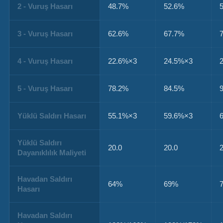
2 - Vuruş Hasarı
48.7%
52.6%
3 - Vuruş Hasarı
62.6%
67.7%
4 - Vuruş Hasarı
22.6%×3
24.5%×3
5 - Vuruş Hasarı
78.2%
84.5%
Yüklü Saldırı Hasarı
55.1%×3
59.6%×3
Yüklü Saldırı
20.0
20.0
Dayanıklılık Maliyeti
Havadan Saldırı
64%
69%
Hasarı
Havadan Saldırı