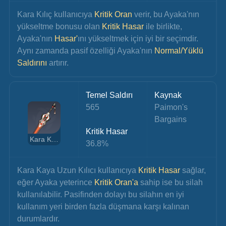
Kara Kılıç kullanıcıya 
Kritik Oran 
verir, bu Ayaka'nın 
yükseltme bonusu olan
 Kritik Hasar
 ile birlikte, 
Ayaka'nın 
Hasar'
ını yükseltmek için iyi bir seçimdir. 
Aynı zamanda pasif özelliği Ayaka'nın 
Normal/Yüklü 
Saldırını
 artırır.
Temel Saldırı
Kaynak
565
Paimon's 
Bargains
Kritik Hasar
Kara Kaya Uzun Kılıcı
36.8%
Kara Kaya Uzun Kılıcı kullanıcıya 
Kritik Hasar
 sağlar, 
eğer Ayaka yeterince
 Kritik Oran'a
 sahip ise bu silah 
kullanılabilir. Pasifinden dolayı bu silahın en iyi 
kullanım yeri birden fazla düşmana karşı kalınan 
durumlardır.