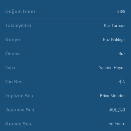
Doğum Günü
28/9
Takımyıldızı
Kar Turnası
Künye
Buz Balıkçılı
Önsezi
Buz
İlişki
Yashiro Heyeti
Çin Ses.
小N
İngilizce Ses.
Erica Mendez
Japonca Ses.
早見沙織
Korece Ses.
Lee Yoo-ri