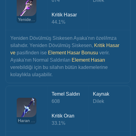
674
Dilek
Kritik Hasar
Yeniden Dövülmüş Siskesen
44.1%
Yeniden Dövülmüş Siskesen Ayaka'nın özel/imza 
silahıdır. Yeniden Dövülmüş Siskesen,
 Kritik Hasar 
ve 
pasifinden ise 
Element Hasar Bonusu
 verir. 
Ayaka'nın Normal Saldırıları 
Element Hasarı
verebildiği için bu silahın bütün kademelerine 
kolaylıkla ulaşabilir.
Temel Saldırı
Kaynak
608
Dilek
Kritik Oran
Haran Geppaku Futsu
33.1%