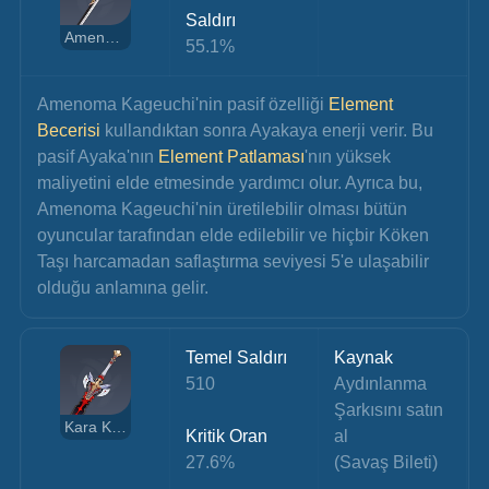
Saldırı
Amenoma Kageuchi
55.1%
Amenoma Kageuchi'nin pasif özelliği 
Element 
Becerisi 
kullandıktan sonra Ayakaya enerji verir. Bu 
pasif Ayaka'nın
 Element Patlaması
'nın yüksek 
maliyetini elde etmesinde yardımcı olur. Ayrıca bu, 
Amenoma Kageuchi'nin üretilebilir olması bütün 
oyuncular tarafından elde edilebilir ve hiçbir Köken 
Taşı harcamadan saflaştırma seviyesi 5'e ulaşabilir 
olduğu anlamına gelir.
Temel Saldırı
Kaynak
510
Aydınlanma 
Şarkısını satın 
Kara Kılıç
Kritik Oran
al
27.6%
(Savaş Bileti)