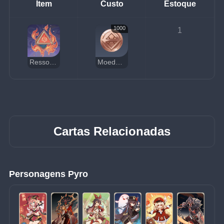
Item
Custo
Estoque
1000
1
Ressonância Elemental: Entrelaçamento Pyro
Moedas da Sorte
Cartas Relacionadas
Personagens Pyro