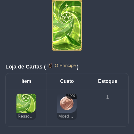
O Príncipe
Loja de Cartas (
)
Item
Custo
Estoque
1000
1
Ressonância Elemental: Videira Verdejante
Moedas da Sorte