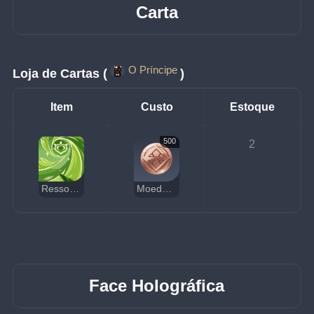
Carta
O Príncipe
Loja de Cartas (
)
Item
Custo
Estoque
500
2
Ressonância Elemental: Videira Verdejante
Moedas da Sorte
Face Holográfica