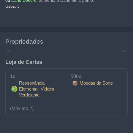
ou 
Dano Dendro
, 
aumenta o Dano em 1 ponto.
Usos: 3
Propriedades
Loja de Cartas
1x 
500x 
Ressonância
Moedas da Sorte
Elemental: Videira
Verdejante
(Máximo 2)