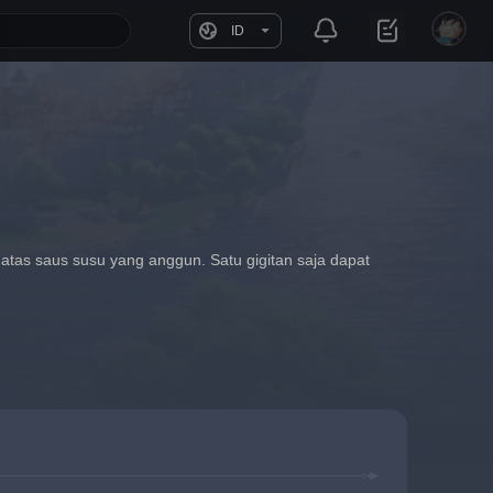
ID
 atas saus susu yang anggun. Satu gigitan saja dapat 