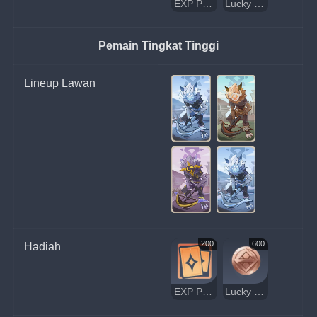
EXP Pemain
Lucky Coin
Pemain Tingkat Tinggi
Lineup Lawan
200
600
Hadiah
EXP Pemain
Lucky Coin