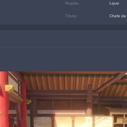
Região
Liyue
Título
Chefe da