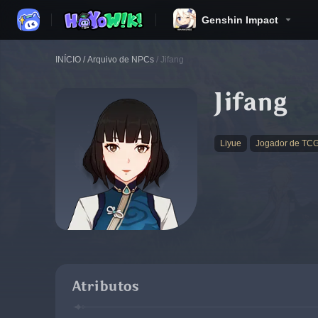
Genshin Impact
INÍCIO
/
Arquivo de NPCs
/
Jifang
Jifang
Liyue
Jogador de TC
Atributos