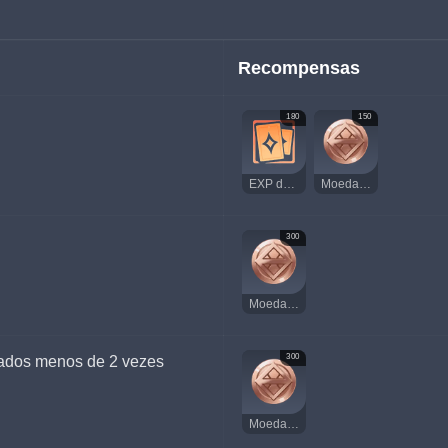
Recompensas
180
150
EXP de Jogador
Moedas da Sorte
300
Moedas da Sorte
300
otados menos de 2 vezes
Moedas da Sorte