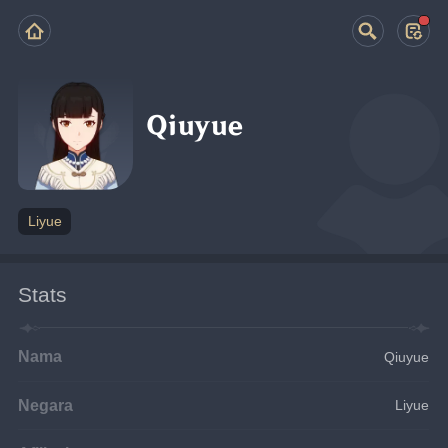
Qiuyue
Liyue
Stats
Nama
Qiuyue
Negara
Liyue