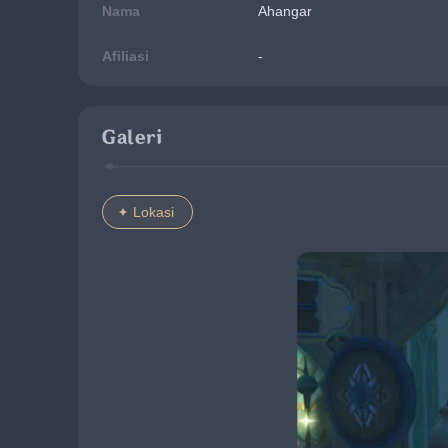
Nama
Ahangar
Afiliasi
-
Galeri
Lokasi