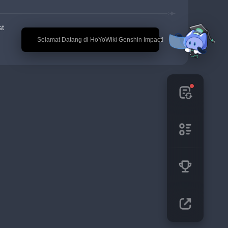
st
🎉 Selamat Datang di HoYoWiki Genshin Impact!