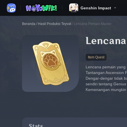
Genshin Impact
Beranda
/
Hasil Produksi Teyvat
/
Lencana Pemain Master
Lencana
Item Quest
Lencana pemain yang d
Tantangan Ascension 
Dengar-dengar tidak 
sendiri tentang Genius
Kemenangan mungkin bu
Stats