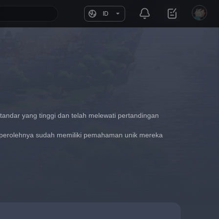
ID
ndar yang tinggi dan telah melewati pertandingan 
mperolehnya sudah memiliki pemahaman unik mereka 