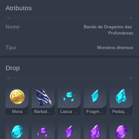
Atributos
Nome
Bando de Dragartos das 
Profundezas
Tipo
Monstros diversos
Drop
Mora
Barbatana Falsa do Dragão Herdeiro das Profundezas
Lasca de Jade Shivada
Fragmento de Jade Shivada
Pedaço de Jade Shivada