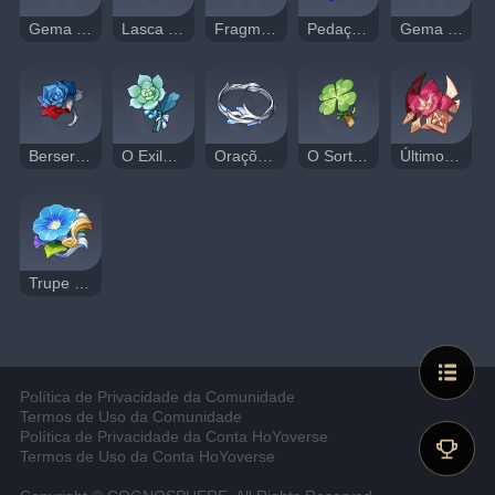
Gema de Jade Shivada
Lasca de Ametista Vajrada
Fragmento de Ametista Vajrada
Pedaço de Ametista Vajrada
Gema de Ametista Vajrada
Berserker
O Exilado
Orações para a Primavera
O Sortudo
Último Juramento do Gladiador
Trupe Itinerante
Política de Privacidade da Comunidade
Termos de Uso da Comunidade
Política de Privacidade da Conta HoYoverse
Termos de Uso da Conta HoYoverse