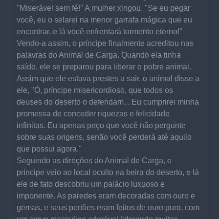
"Miserável sem fé!" A mulher xingou. "Se eu pegar 
você, eu o selarei na menor garrafa mágica que eu 
encontrar, e lá você enfrentará tormento eterno!"
Vendo-a assim, o príncipe finalmente acreditou nas 
palavras do Animal de Carga. Quando ela tinha 
saído, ele se preparou para liberar o pobre animal. 
Assim que ele estava prestes a sair, o animal disse a 
ele, "Ó, príncipe misericordioso, que todos os 
deuses do deserto o defendam... Eu cumprirei minha 
promessa de conceder riquezas e felicidade 
infinitas. Eu apenas peço que você não pergunte 
sobre suas origens, senão você perderá até aquilo 
que possui agora."
Seguindo as direções do Animal de Carga, o 
príncipe veio ao local oculto na beira do deserto, e lá 
ele de fato descobriu um palácio luxuoso e 
imponente. As paredes eram decoradas com ouro e 
gemas, e seus portões eram feitos de ouro puro, com 