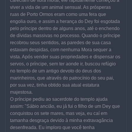
careciam de fibra moral, ele rapidamente começou a 
viver a vida de um animal sensual. As prósperas 
ruas de Porto Ormos eram como uma fera que 
engolia ouro, e assim a herança do Dey foi esgotada 
pelo príncipe dentro de alguns anos, até o enchendo 
de dívidas massivas no processo. Quando o príncipe 
recobrou seus sentidos, as paredes de sua casa 
estavam despidas, com nenhuma Mora sequer a 
vista. Após vender suas propriedades e dispensar os 
servos, o príncipe, sem ter aonde ir, buscou refúgio 
no templo de um antigo devoto do deus dos 
marinheiros, que através do patrocínio do seu pai, 
por sua vez, tinha obtido sua atual estatura 
majestosa.
O príncipe pediu ao sacerdote do templo ajuda 
assim: "Sábio ancião, eu já fui o filho de um Dey que 
conquistou os sete mares, mas veja, eu caí em 
tamanha desgraça devido à minha extravagância 
desenfreada. Eu imploro que você tenha 