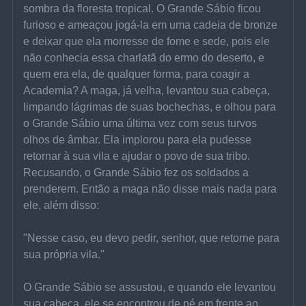
sombra da floresta tropical. O Grande Sábio ficou 
furioso e ameaçou jogá-la em uma cadeia de bronze 
e deixar que ela morresse de fome e sede, pois ele 
não conhecia essa charlatã do ermo do deserto, e 
quem era ela, de qualquer forma, para coagir a 
Academia? A maga, já velha, levantou sua cabeça, 
limpando lágrimas de suas bochechas, e olhou para 
o Grande Sábio uma última vez com seus turvos 
olhos de âmbar. Ela implorou para ela pudesse 
retornar à sua vila e ajudar o povo de sua tribo. 
Recusando, o Grande Sábio fez os soldados a 
prenderem. Então a maga não disse mais nada para 
ele, além disso:
"Nesse caso, eu devo pedir, senhor, que retorne para 
sua própria vila."
O Grande Sábio se assustou, e quando ele levantou 
sua cabeça, ele se encontrou de pé em frente ao 