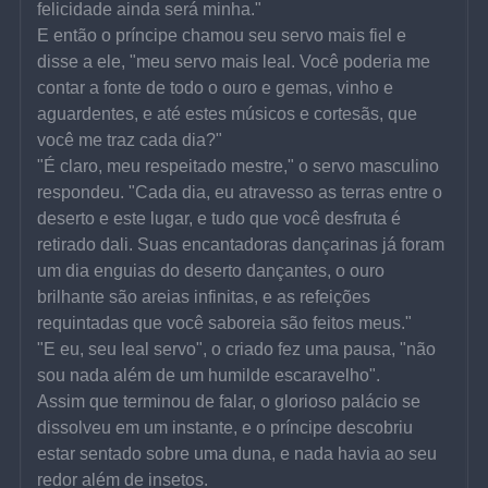
felicidade ainda será minha."
E então o príncipe chamou seu servo mais fiel e 
disse a ele, "meu servo mais leal. Você poderia me 
contar a fonte de todo o ouro e gemas, vinho e 
aguardentes, e até estes músicos e cortesãs, que 
você me traz cada dia?"
"É claro, meu respeitado mestre," o servo masculino 
respondeu. "Cada dia, eu atravesso as terras entre o 
deserto e este lugar, e tudo que você desfruta é 
retirado dali. Suas encantadoras dançarinas já foram 
um dia enguias do deserto dançantes, o ouro 
brilhante são areias infinitas, e as refeições 
requintadas que você saboreia são feitos meus."
"E eu, seu leal servo", o criado fez uma pausa, "não 
sou nada além de um humilde escaravelho".
Assim que terminou de falar, o glorioso palácio se 
dissolveu em um instante, e o príncipe descobriu 
estar sentado sobre uma duna, e nada havia ao seu 
redor além de insetos.