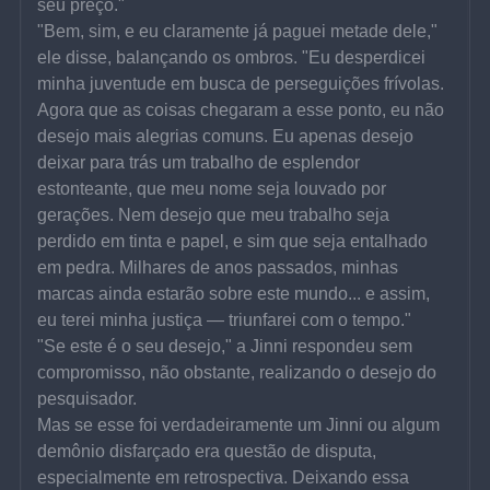
seu preço."
"Bem, sim, e eu claramente já paguei metade dele," 
ele disse, balançando os ombros. "Eu desperdicei 
minha juventude em busca de perseguições frívolas. 
Agora que as coisas chegaram a esse ponto, eu não 
desejo mais alegrias comuns. Eu apenas desejo 
deixar para trás um trabalho de esplendor 
estonteante, que meu nome seja louvado por 
gerações. Nem desejo que meu trabalho seja 
perdido em tinta e papel, e sim que seja entalhado 
em pedra. Milhares de anos passados, minhas 
marcas ainda estarão sobre este mundo... e assim, 
eu terei minha justiça — triunfarei com o tempo."
"Se este é o seu desejo," a Jinni respondeu sem 
compromisso, não obstante, realizando o desejo do 
pesquisador.
Mas se esse foi verdadeiramente um Jinni ou algum 
demônio disfarçado era questão de disputa, 
especialmente em retrospectiva. Deixando essa 