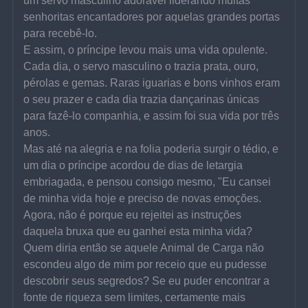
um servo masculino adorável liderando muitas 
senhoritas encantadores por aquelas grandes portas 
para recebê-lo.
E assim, o príncipe levou mais uma vida opulente. 
Cada dia, o servo masculino o trazia prata, ouro, 
pérolas e gemas. Raras iguarias e bons vinhos eram 
o seu prazer e cada dia trazia dançarinas únicas 
para fazê-lo companhia, e assim foi sua vida por três 
anos.
Mas até na alegria e na folia poderia surgir o tédio, e 
um dia o príncipe acordou de dias de letargia 
embriagada, e pensou consigo mesmo, "Eu cansei 
de minha vida hoje e preciso de novas emoções. 
Agora, não é porque eu rejeitei as instruções 
daquela bruxa que eu ganhei esta minha vida? 
Quem diria então se aquele Animal de Carga não 
escondeu algo de mim por receio que eu pudesse 
descobrir seus segredos? Se eu puder encontrar a 
fonte de riqueza sem limites, certamente mais 