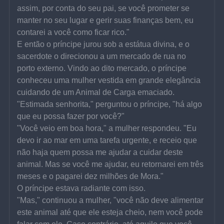
assim, por conta do seu pai, se você prometer se 
manter no seu lugar e gerir suas finanças bem, eu 
contarei a você como ficar rico."
E então o príncipe jurou sob a estátua divina, e o 
sacerdote o direcionou a um mercado de rua no 
porto externo. Vindo ao dito mercado, o príncipe 
conheceu uma mulher vestida em grande elegância 
cuidando de um Animal de Carga emaciado.
"Estimada senhorita," perguntou o príncipe, "há algo 
que eu possa fazer por você?"
"Você veio em boa hora," a mulher respondeu. "Eu 
devo ir ao mar em uma tarefa urgente, e receio que 
não haja quem possa me ajudar a cuidar deste 
animal. Mas se você me ajudar, eu retornarei em três 
meses e o pagarei dez milhões de Mora."
O príncipe estava radiante com isso.
"Mas," continuou a mulher, "você não deve alimentar 
este animal até que ele esteja cheio, nem você pode 