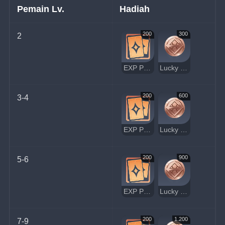
Pemain Lv.
Hadiah
200
300
2
EXP Pemain
Lucky Coin
200
600
3-4
EXP Pemain
Lucky Coin
200
900
5-6
EXP Pemain
Lucky Coin
200
1.200
7-9