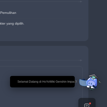
Pemulihan
er yang dipilih.
🎉 Selamat Datang di HoYoWiki Genshin Impact!