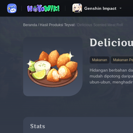
Genshin Impact
Beranda
/
Hasil Produksi Teyvat
/
Delicious Scented Meat Roll
Deliciou
Makanan
Makanan Pe
Hidangan berbahan das
mudah dipotong darip
ubun-ubun, menghadir
Stats