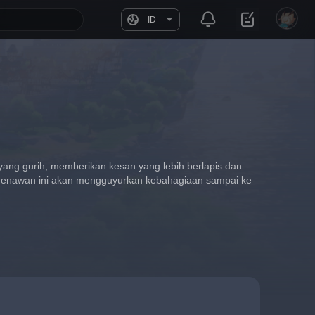
ID
ang gurih, memberikan kesan yang lebih berlapis dan 
menawan ini akan mengguyurkan kebahagiaan sampai ke 