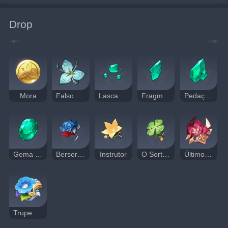
Drop
Mora
Falso Estame
Lasca de Turquesa Vayuda
Fragmento de Turquesa Vayuda
Pedaço de Turquesa Vayuda
Gema de Turquesa Vayuda
Berserker
Instrutor
O Sortudo
Último Juramento do Gladiador
Trupe Itinerante