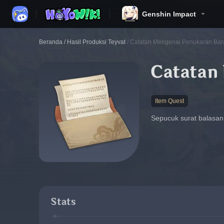
Genshin Impact
Beranda
/
Hasil Produksi Teyvat
/
Catatan Mengenai Penukaran Ba
Catatan
Item Quest
Sepucuk surat balasan,
Stats