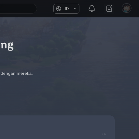
ID
ang
fi dengan mereka.