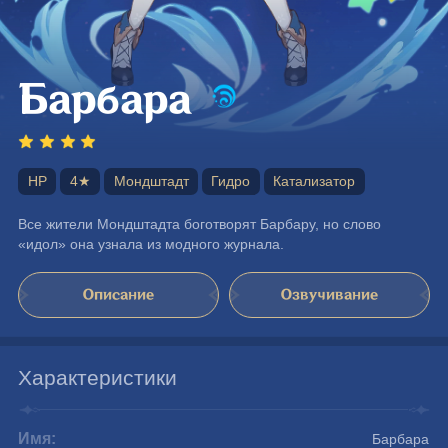
Барбара
HP
4★
Мондштадт
Гидро
Катализатор
Все жители Мондштадта боготворят Барбару, но слово 
«идол» она узнала из модного журнала.
Описание
Озвучивание
Характеристики
Имя:
Барбара