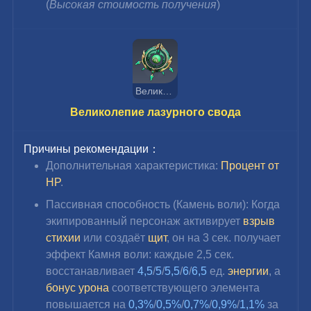
(
Высокая стоимость получения
)
Великолепие лазурного свода
Великолепие лазурного свода
Причины рекомендации：
Дополнительная характеристика: 
Процент от 
HP
.
Пассивная способность (Камень воли): Когда 
экипированный персонаж активирует 
взрыв 
стихии
 или создаёт 
щит
, он на 3 сек. получает 
эффект Камня воли: каждые 2,5 сек. 
восстанавливает 
4,5
/
5
/
5,5
/
6
/
6,5 
ед. 
энергии
, а 
бонус урона
 соответствующего элемента 
повышается на 
0,3%
/
0,5%
/
0,7%
/
0,9%
/
1,1%
 за 