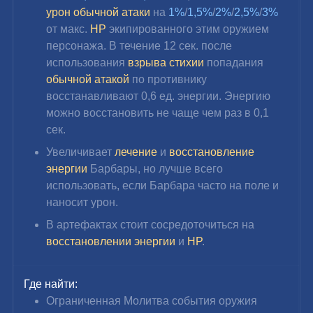
урон обычной атаки
 на 
1%
/
1,5%
/
2%
/
2,5%
/
3%
от макс. 
HP
 экипированного этим оружием 
персонажа. В течение 12 сек. после 
использования 
взрыва стихии
 попадания 
обычной атакой
 по противнику 
восстанавливают 0,6 ед. энергии. Энергию 
можно восстановить не чаще чем раз в 0,1 
сек.
Увеличивает 
лечение
 и 
восстановление 
энергии
 Барбары, но лучше всего 
использовать, если Барбара часто на поле и 
наносит урон.
В артефактах стоит сосредоточиться на 
восстановлении энергии
 и 
HP
.
Где найти:
Ограниченная Молитва события оружия 