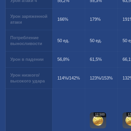
Урон атаки 4
55,2%
59,3%
63,
Урон заряженной
166%
179%
191
атаки
Потребление
50 ед.
50 ед.
50 е
выносливости
Урон в падении
56,8%
61,5%
66,
Урон низкого/
114%/142%
123%/153%
132
высокого удара
12 500
17