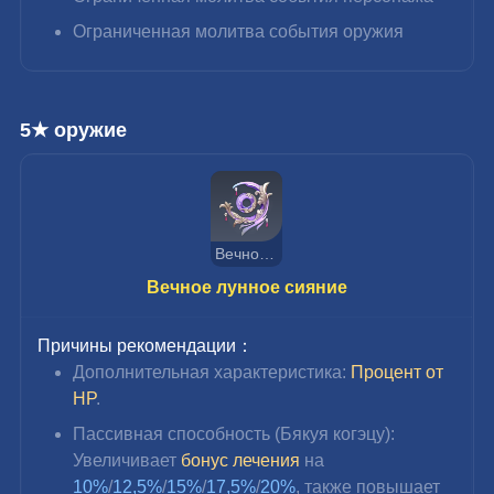
Ограниченная молитва события оружия
5★ оружие
Вечное лунное сияние
Вечное лунное сияние
Причины рекомендации：
Дополнительная характеристика: 
Процент от 
HP
.
Пассивная способность (Бякуя когэцу): 
Увеличивает 
бонус лечения
 на 
10%
/
12,5%
/
15%
/
17,5%
/
20%
, также повышает 