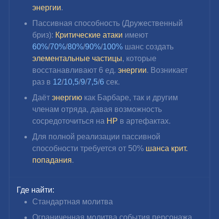
энергии
.
Пассивная способность (Дружественный 
бриз): 
Критические атаки
 имеют 
60%
/
70%
/
80%
/
90%
/
100%
 шанс создать 
элементальные частицы
, которые 
восстанавливают 6 ед. 
энергии
. Возникает 
раз в 
12
/
10,5
/
9
/
7,5
/
6 
сек.
Даёт 
энергию
 как Барбаре, так и другим 
членам отряда, давая возможность 
сосредоточиться на 
HP 
в артефактах.
Для полной реализации пассивной 
способности требуется от 50% 
шанса крит. 
попадания
.
Где найти:
Стандартная молитва
Ограниченная молитва события персонажа