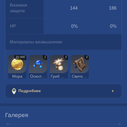
Базовая
144
186
защита
HP
0%
0%
Материалы возвышения
20 000
1
3
3
Мора
Осколок лазурита Варунада
Гриб филанемо
Свиток божественной магии
Подробнее
Галерея