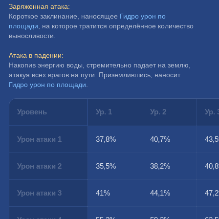
Заряженная атака:
Короткое заклинание, наносящее 
Гидро урон по 
площади
, на которое тратится определённое количество 
выносливости.
Атака в падении:
Накопив энергию воды, стремительно падает на землю, 
атакуя всех врагов на пути. Приземлившись, наносит 
Гидро урон по площади
.
Уровень
Ур. 1
Ур. 2
Ур. 
Урон атаки 1
37,8%
40,7%
43,
Урон атаки 2
35,5%
38,2%
40,
Урон атаки 3
41%
44,1%
47,