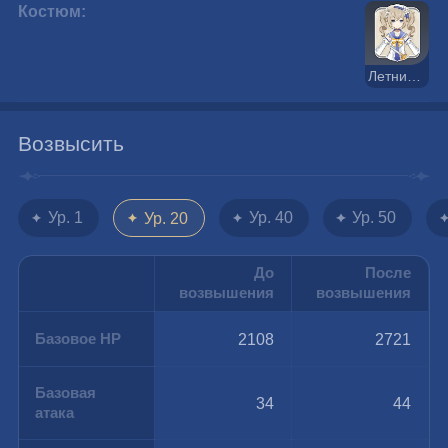
Костюм:
Летний блеск
Возвысить
Ур. 1
Ур. 40
Ур. 50
Ур. 20
До
После
возвышения
возвышения
Базовое HP
2108
2721
Базовая
34
44
атака