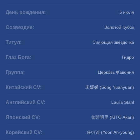
День рождения:
5 июля
Созвездие:
Золотой Кубок
Титул:
Сияющая звёздочка
Глаз Бога:
Гидро
Группа:
Церковь Фавония
Китайский CV:
宋媛媛 (Song Yuanyuan)
Английский CV:
Laura Stahl
Японский CV:
鬼頭明里 (KITŌ Akari)
Корейский CV:
윤아영 (Yoon Ah-young)