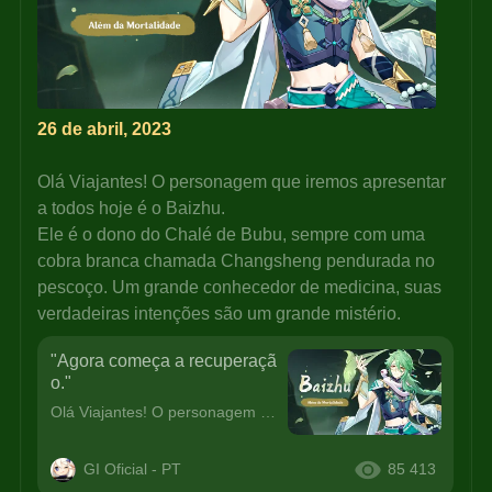
26 de abril, 2023
Olá Viajantes! O personagem que iremos apresentar 
a todos hoje é o Baizhu.
Ele é o dono do Chalé de Bubu, sempre com uma 
cobra branca chamada Changsheng pendurada no 
pescoço. Um grande conhecedor de medicina, suas 
verdadeiras intenções são um grande mistério.
"Agora começa a recuperaçã
o."
Olá Viajantes! O personagem que iremos apresentar a todos hoje é o Baizhu.Ele é o dono do Chalé de Bubu, sempre com uma cobra branca chamada Changsheng pendurada no pescoço. Um grande conhecedor de me
GI Oficial - PT
85 413