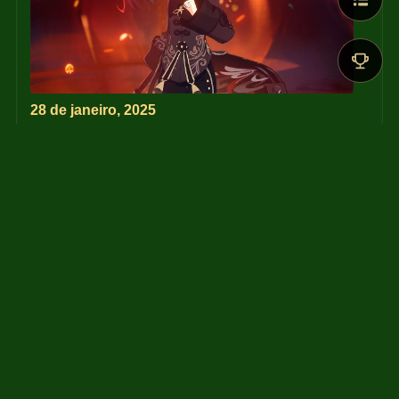
28 de janeiro, 2025
Como Yunjin disse, "Tao Dou Purificado pelos Oito 
Mestres" será apresentado conforme prometido.
Mas o que as pessoas não sabem é que o palco 
está localizado no Método dos Sete e Oito Portões.
"Nascido no momento da vida, morto no instante da 
morte"... todas as calamidades chegarão ao fim com 
a conclusão da performance.
Ver vídeo
YouTube: 
Animação de Cutscene - "Bu
quê Carmesim" | Genshin Im