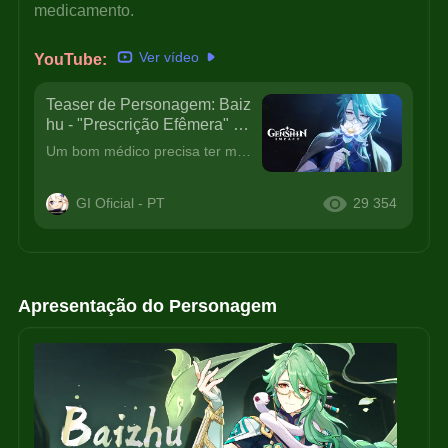
medicamento.
Ver vídeo
YouTube: 
Teaser de Personagem: Baiz
hu - "Prescrição Efêmera" |
Genshin Impact
Um bom médico precisa ter mais do que apenas habilidades médicas,pois alguns antídotos estão além da categoria de medicamento.
GI Oficial - PT
29 354
Apresentação do Personagem