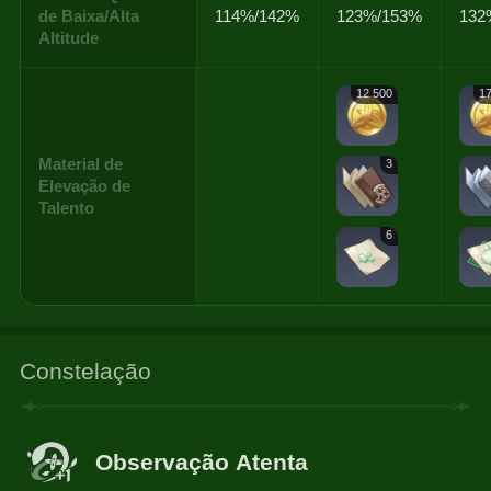
de Baixa/Alta
114%/142%
123%/153%
132
Altitude
12 500
17
Material de
3
Elevação de
Talento
6
Constelação
Observação Atenta