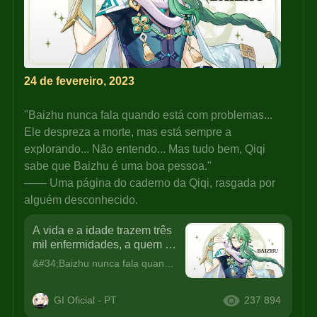
24 de fevereiro, 2023
"Baizhu nunca fala quando está com problemas... 
Ele despreza a morte, mas está sempre a 
explorando... Não entendo... Mas tudo bem, Qiqi 
sabe que Baizhu é uma boa pessoa."
—— Uma página do caderno da Qiqi, rasgada por 
alguém desconhecido.
A vida e a idade trazem três
mil enfermidades, a quem re
correr diante destas adversid
&#34;Baizhu nunca fala quando está com problemas... Ele despreza a morte, mas está sempre a explorando... Não entendo... Mas tudo bem, Qiqi sabe que Baizhu é uma boa pessoa.&#34;—— Uma página do cader
ades?
GI Oficial - PT
237 894