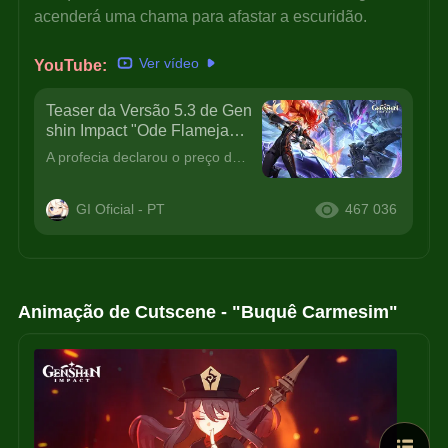
acenderá uma chama para afastar a escuridão.
Ver vídeo
YouTube: 
Teaser da Versão 5.3 de Gen
shin Impact "Ode Flamejante
da Ressurreição"
A profecia declarou o preço da vida, mas não extinguiu os resquícios da esperança.A distância entre a estrela da tarde e do amanhecer é como a fronteira entre a vida e a morte.Até quando o sol dorme s
GI Oficial - PT
467 036
Animação de Cutscene - "Buquê Carmesim"