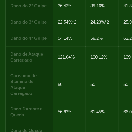
Dano do 2° Golpe
36.42%
39.16%
41.
Dano do 3° Golpe
22.54%*2
24.23%*2
25.
Dano do 4° Golpe
54.14%
58.2%
62.
Dano de Ataque
121.04%
130.12%
139
Carregado
Consumo de
Stamina de
50
50
50
Ataque
Carregado
Dano Durante a
56.83%
61.45%
66.
Queda
Dano de Queda