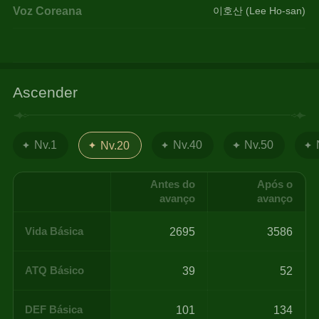
Voz Coreana
이호산 (Lee Ho-san)
Ascender
Nv.1
Nv.40
Nv.50
Nv.20
Antes do
Após o
avanço
avanço
Vida Básica
2695
3586
ATQ Básico
39
52
DEF Básica
101
134