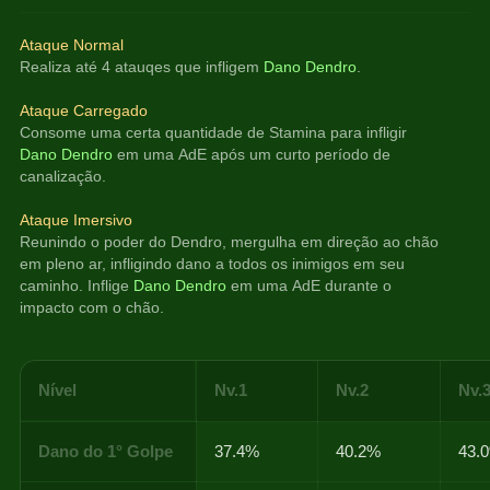
Ataque Normal
Realiza até 4 atauqes que infligem 
Dano Dendro
.
Ataque Carregado
Consome uma certa quantidade de Stamina para infligir 
Dano Dendro
 em uma AdE após um curto período de 
canalização.
Ataque Imersivo
Reunindo o poder do Dendro, mergulha em direção ao chão 
em pleno ar, infligindo dano a todos os inimigos em seu 
caminho. Inflige 
Dano Dendro
 em uma AdE durante o 
impacto com o chão.
Nível
Nv.1
Nv.2
Nv.
Dano do 1° Golpe
37.4%
40.2%
43.