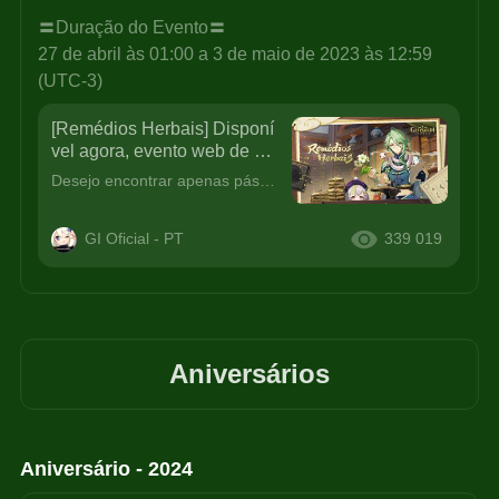
〓Duração do Evento〓
27 de abril às 01:00 a 3 de maio de 2023 às 12:59 
(UTC-3)
[Remédios Herbais] Disponí
vel agora, evento web de no
vo personagem de Genshin I
Desejo encontrar apenas pássaros na entrada do Chalé de Bubu, pois isto significaria que todos estão saudáveis e livres de todo mal.&gt;&gt;Pressione para participar do evento&lt;&lt;〓Duração do Event
mpact: Baizhu!
GI Oficial - PT
339 019
Aniversários
Aniversário - 2024