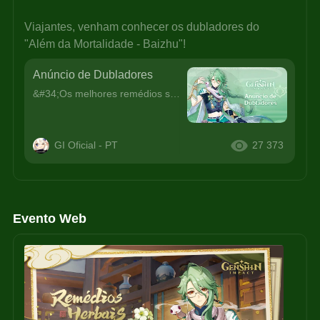
Viajantes, venham conhecer os dubladores do 
"Além da Mortalidade - Baizhu"!
Anúncio de Dubladores
&#34;Os melhores remédios sempre serão amargos, assim como os melhores médicos escondem alguns segredos... Não há nada de errado nisso, não acha?&#34;Viajantes, venham conhecer os dubladores do &#34;A
GI Oficial - PT
27 373
Evento Web