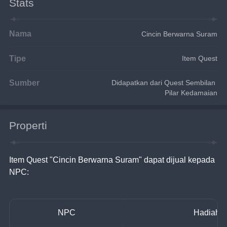
Stats
Nama
Cincin Berwarna Suram
Tipe
Item Quest
Sumber
Didapatkan dari Quest Sembilan 
Pilar Kedamaian
Properti
Item Quest "Cincin Berwarna Suram" dapat dijual kepada 
NPC:
NPC
Hadiah 