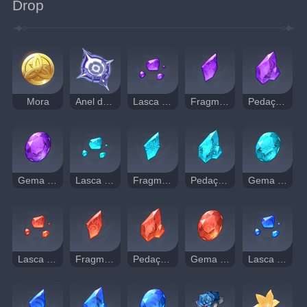
Drop
Mora
Anel da Melancolia Eterna
Lasca de Ametista Vajrada
Fragmento de Ametista Vajrada
Pedaço de Ametista Vajrada
Gema de Ametista Vajrada
Lasca de Jade Shivada
Fragmento de Jade Shivada
Pedaço de Jade Shivada
Gema de Jade Shivada
Lasca de Ágata Agnidus
Fragmento de Ágata Agnidus
Pedaço de Ágata Agnidus
Gema de Ágata Agnidus
Lasca de Lazurita Varunada