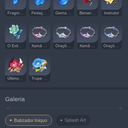
Fragmento de Lazurita Varunada
Pedaço de Lazurita Varunada
Gema de Lazurita Varunada
Berserker
Instrutor
O Exilado
Xamã do Ritual Pyro
Orações para a Primavera
Xamã do Ritual Electro
Orações para o Destino
Último Juramento do Gladiador
Trupe Itinerante
Galeria
Splash Art
Batizador Iníquo