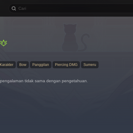
Karakter
Bow
Panggilan
Piercing DMG
Sumeru
, pengalaman tidak sama dengan pengetahuan.