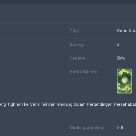
Tipe
Kartu Kar
Energy
2
Senjata
Bow
Kartu Talenta
ng Tighnari ke Cat's Tail dan menang dalam Pertandingan Persahab
Dirilis pada Versi
3.6