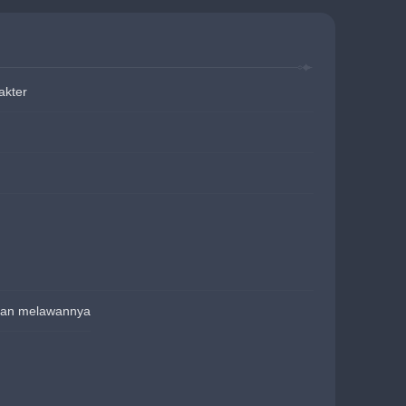
akter
atan melawannya