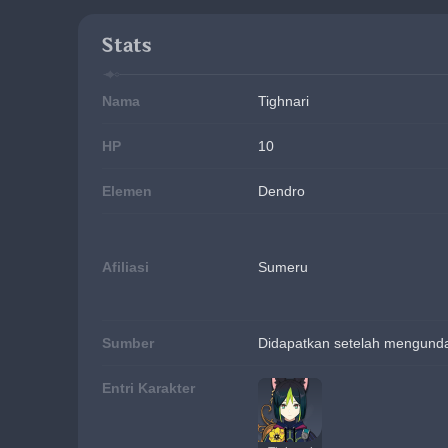
Stats
Nama
Tighnari
HP
10
Elemen
Dendro
Afiliasi
Sumeru
Sumber
Didapatkan setelah mengunda
Entri Karakter