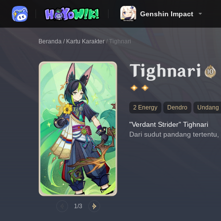
Genshin Impact
Beranda
/
Kartu Karakter
/
Tighnari
Tighnari
2 Energy
Dendro
Undang 
"Verdant Strider" Tighnari
Dari sudut pandang tertentu
1/3