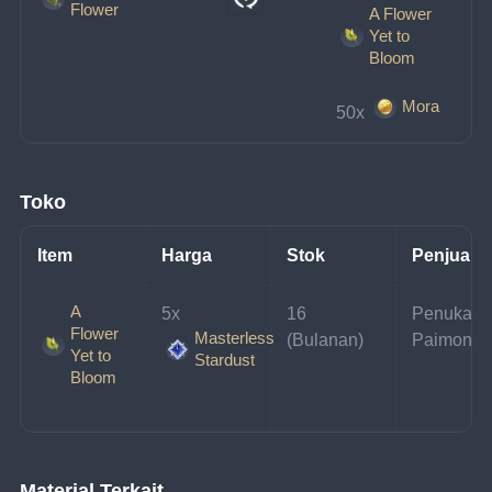
Flower
A Flower
Yet to
Bloom
Mora
50x 
Toko
Item
Harga
Stok
Penjual
A
5x 
16 
Penukara
Flower
Masterless
(Bulanan)
Paimon
Yet to
Stardust
Bloom
Material Terkait