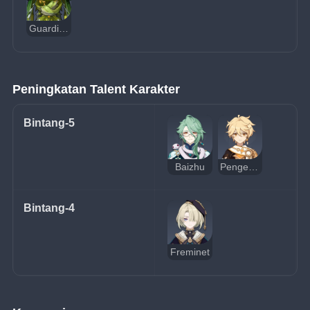
Guardian of Apep's Oasis
Peningkatan Talent Karakter
Bintang-5
Baizhu
Pengembara (Dendro)
Bintang-4
Freminet