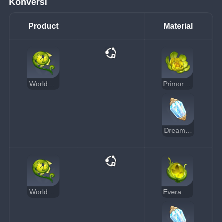
Konversi
Product
Material
Worldspan Fern
Primordial Greenbloom
Dream Solvent
Worldspan Fern
Everamber