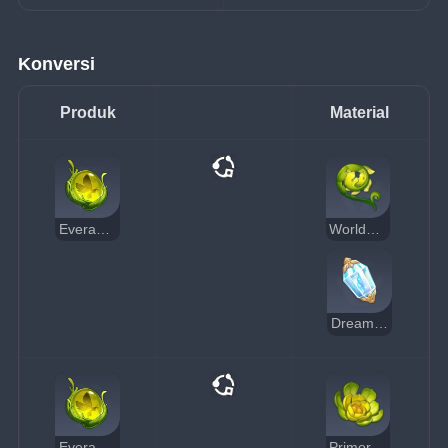
Konversi
Produk
Material
Everamber
Worldspan Fern
Dream Solvent
Everamber
Primordial Greenbloom