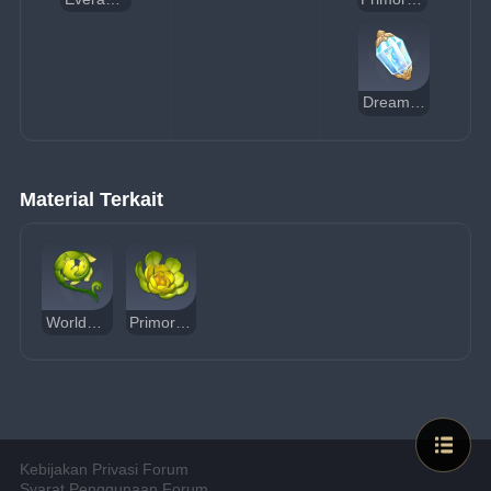
Dream Solvent
Material Terkait
Worldspan Fern
Primordial Greenbloom
Kebijakan Privasi Forum
Syarat Penggunaan Forum