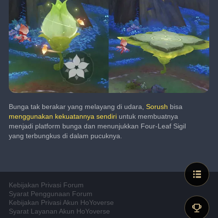
Bunga tak berakar yang melayang di udara, 
Sorush
 bisa 
menggunakan kekuatannya sendiri
 untuk membuatnya 
menjadi platform bunga dan menunjukkan Four-Leaf Sigil 
yang terbungkus di dalam pucuknya.
Kebijakan Privasi Forum
Syarat Penggunaan Forum
Kebijakan Privasi Akun HoYoverse
Syarat Layanan Akun HoYoverse