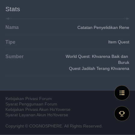
Stats
Nama
Catatan Penyelidikan Rene
Tipe
Item Quest
Sumber
World Quest: Khvarena Baik dan 
Buruk
Quest Jadilah Terang Khvarena
Kebijakan Privasi Forum
Syarat Penggunaan Forum
Kebijakan Privasi Akun HoYoverse
Syarat Layanan Akun HoYoverse
Copyright © COGNOSPHERE. All Rights Reserved.