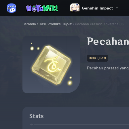
Genshin Impact
Beranda
/
Hasil Produksi Teyvat
/
Pecahan Prasasti Khvarena (II)
Pecahan 
Item Quest
Pecahan prasasti yang
Stats