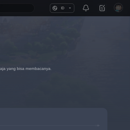
ID
saja yang bisa membacanya.