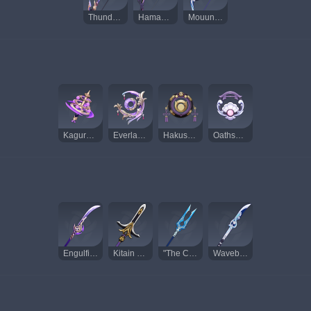
Thundering Pulse
Hamayumi
Mouun's Moon
Kagura's Verity
Everlasting Moonglow
Hakushin Ring
Oathsworn Eye
Engulfing Lightning
Kitain Cross Spear
"The Catch"
Wavebreaker's Fin