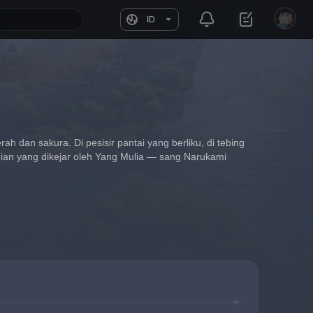
ID
ah dan sakura. Di pesisir pantai yang berliku, di tebing 
ian yang dikejar oleh Yang Mulia — sang Narukami 