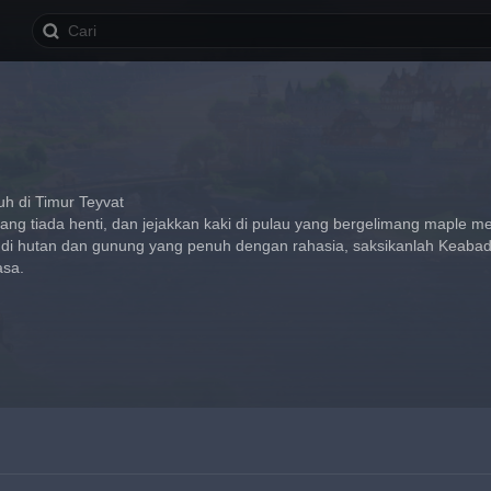
uh di Timur Teyvat
ang tiada henti, dan jejakkan kaki di pulau yang bergelimang maple mer
, di hutan dan gunung yang penuh dengan rahasia, saksikanlah Keabad
sa.