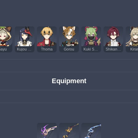
Sayu
Kujou Sara
Thoma
Gorou
Kuki Shinobu
Shikanoin Heizou
Kira
Equipment