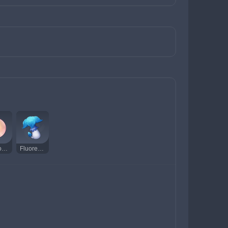
Sango Pearl
Fluorescent Fungus