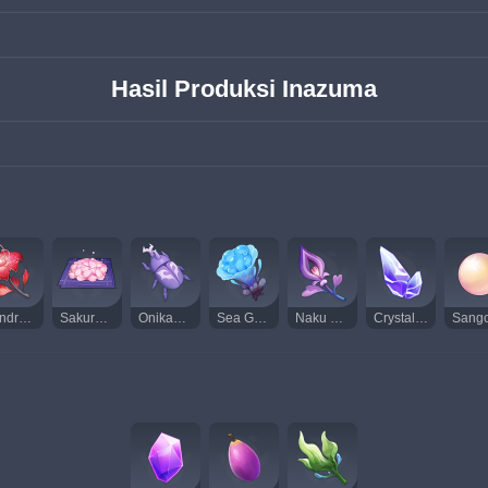
Hasil Produksi Inazuma
Dendrobium
Sakura Bloom
Onikabuto
Sea Ganoderma
Naku Weed
Crystal Marrow