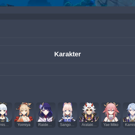
Karakter
Kamisato Ayaka
Yoimiya
Raiden Shogun
Sangonomiya Kokomi
Arataki Itto
Yae Miko