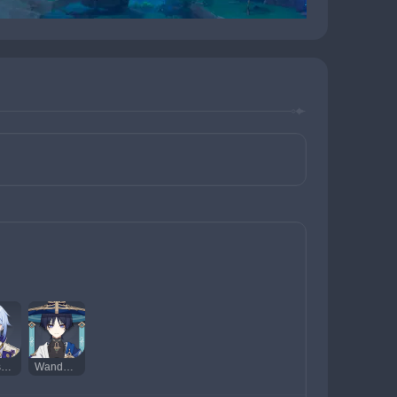
Kamisato Ayato
Wanderer