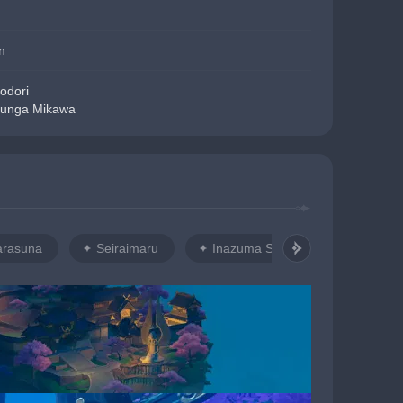
n
rodori
 Bunga Mikawa
arasuna
Seiraimaru
Inazuma Suburbs
Ritou