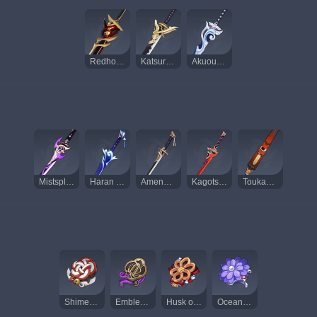
Redhorn Stonethresher
Katsuragikiri Nagamasa
Akuoumaru
Mistsplitter Reforged
Haran Geppaku Futsu
Amenoma Kageuchi
Kagotsurube Isshin
Toukabou Shigure
Shimenawa's Reminiscence
Emblem of Severed Fate
Husk of Opulent Dreams
Ocean-Hued Clam