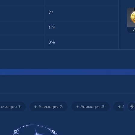
77
176
М
0%
нимация 1
Анимация 2
Анимация 3
Анима