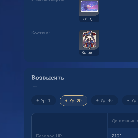
Звёздная гладь
Костюм:
Встреча звёзд и луны
Возвысить
Ур. 1
Ур. 40
Ур.
Ур. 20
До возвыш
Базовое HP
2102