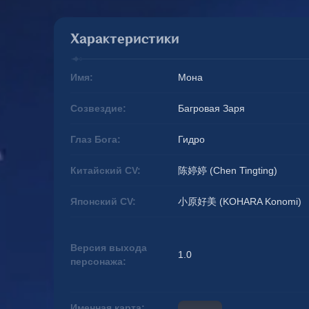
Характеристики
Имя:
Мона
Созвездие:
Багровая Заря
Глаз Бога:
Гидро
Китайский CV:
陈婷婷 (Chen Tingting)
Японский CV:
小原好美 (KOHARA Konomi)
Версия выхода
1.0
персонажа:
Именная карта: