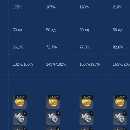
172%
187%
198%
210%
50 ед.
50 ед.
50 ед.
50 ед.
66,1%
72,7%
77,3%
82,6%
132%/165%
145%/182%
155%/193%
165%/20
17 500
25 000
30 000
37 500
2
4
6
9
3
4
6
9