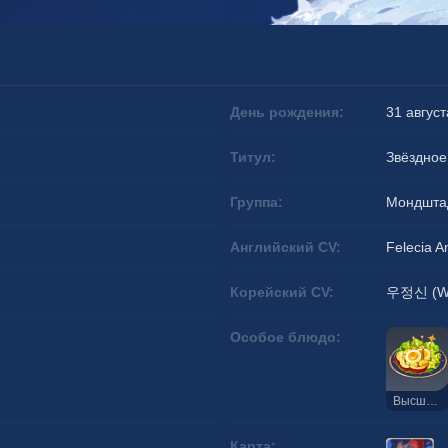
День рождения:
31 август
Титул:
Звёздное
Группа:
Мондшта
Английский CV:
Felecia A
Корейский CV:
우정신 (Wo
Особое блюдо:
Высшая мудрость (Жизнь)
Карта: