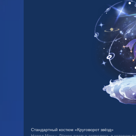
Стандартный костюм «Круговорот звёзд»
Наряд Моны. Лёгкое платье астролога, в котором р