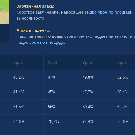
Заряженная атака:
Короткое заклинание, наносящее 
Гидро урон по площади
,
выносливости.
Атака в падении:
Гидро урон по площади
.
Ур. 3
Ур. 4
Ур. 5
Ур. 6
43,2%
47%
49,8%
52,6%
41,4%
45%
47,7%
50,4%
51,5%
56%
59,4%
62,7%
64,6%
70,2%
74,4%
78,6%