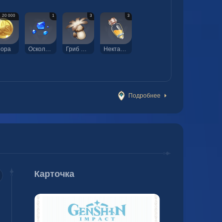
20 000
1
3
3
ора
Осколок лазурита Варунада
Гриб филанемо
Нектар попрыгуньи
Подробнее
Карточка
ция 4
Созвездие