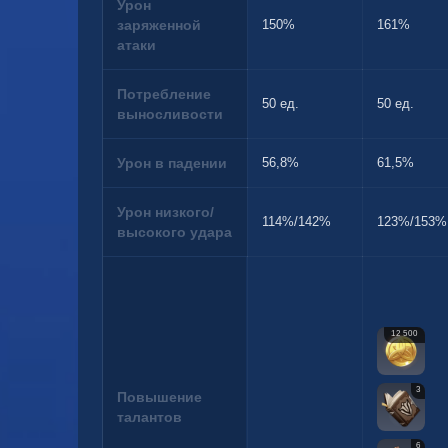
Урон
заряженной
150%
161%
атаки
Потребление
50 ед.
50 ед.
выносливости
Урон в падении
56,8%
61,5%
Урон низкого/
114%/142%
123%/153%
высокого удара
12 500
3
Повышение
талантов
6