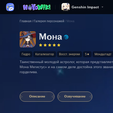
Genshin Impact
Главная
/
Галерея персонажей
/
Мона
Мона
Гидро
Катализатор
Восст. энергии
5★
Мондштадт
Таинственный молодой астролог, которая представляетс
Мона Мегистус» и на самом деле достойна этого звани
горделива.
Описание
Озвучивание