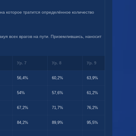
 на которое тратится определённое количество 
Накопив энергию воды, стремительно падает на землю, атакуя всех врагов на пути. Приземлившись, наносит 
Ур. 7
Ур. 8
Ур. 9
Ур. 10
56,4%
60,2%
63,9%
67,7%
54%
57,6%
61,2%
64,8%
67,2%
71,7%
76,2%
80,6%
84,2%
89,9%
95,5%
101%