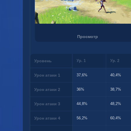
Просмотр
Уровень
Ур. 1
Ур. 2
Урон атаки 1
37,6%
40,4%
Урон атаки 2
36%
38,7%
Урон атаки 3
44,8%
48,2%
Урон атаки 4
56,2%
60,4%