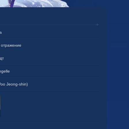
а
 отражение
дт
ngelle
o Jeong-shin)