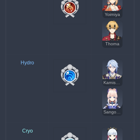
Yoimiya
Thoma
Hydro
Kamisato Ayato
Sangonomiya Kokomi
Cryo