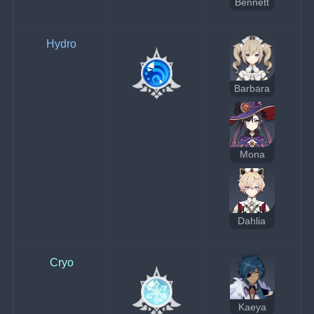
Bennett
Hydro
Barbara
Mona
Dahlia
Cryo
Kaeya