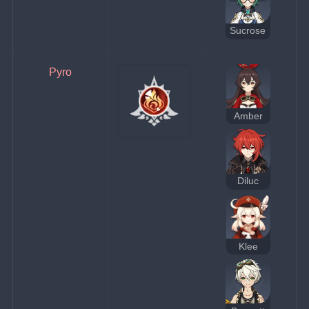
Sucrose
Pyro
Amber
Diluc
Klee