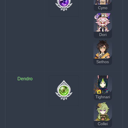
Cyno
Dori
Sethos
Dendro
Tighnari
Collei