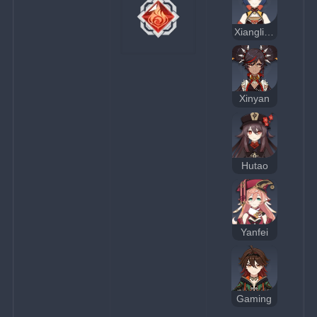
Xiangling
Xinyan
Hutao
Yanfei
Gaming