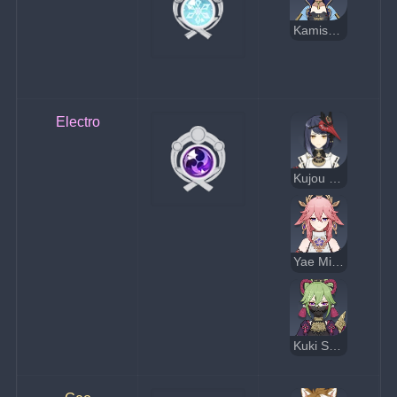
Kamisato Ayaka
Electro
Kujou Sara
Yae Miko
Kuki Shinobu