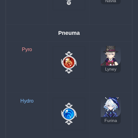
Navia
Pneuma
Pyro
Lyney
Hydro
Furina