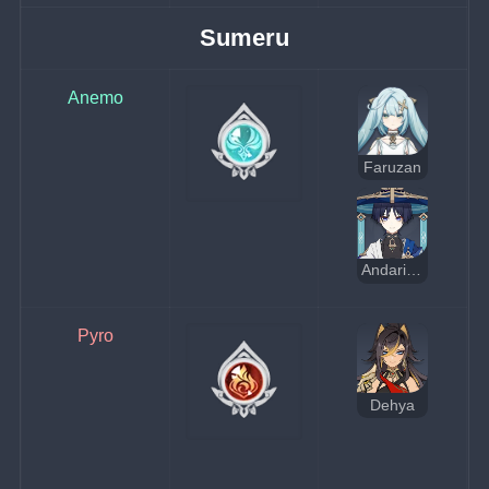
Sumeru
Anemo
Faruzan
Andarilho
Pyro
Dehya