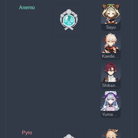
Anemo
Sayu
Kaedehara Kazuha
Shikanoin Heizou
Yumemizuki Mizuki
Pyro