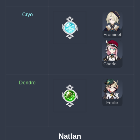
Cryo
Freminet
Charlotte
Dendro
Emilie
Natlan