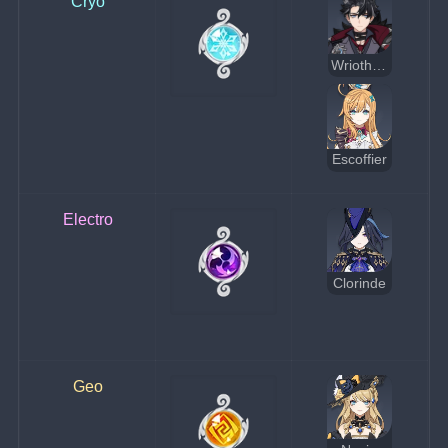
Cryo
Wriothesley
Escoffier
Electro
Clorinde
Geo