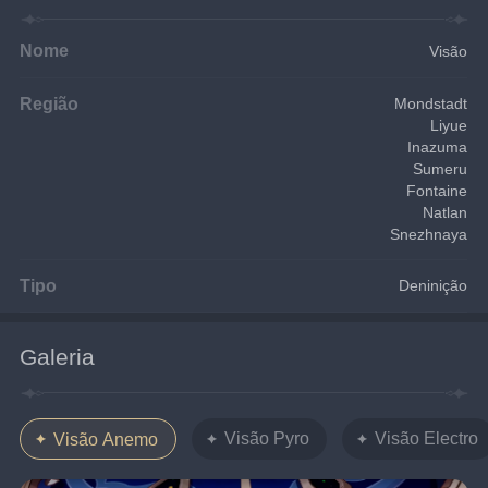
Nome
Visão
Região
Mondstadt
Liyue
Inazuma
Sumeru
Fontaine
Natlan
Snezhnaya
Tipo
Deninição
Galeria
Visão Pyro
Visão Electro
Visão Anemo