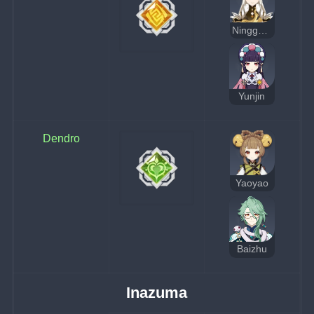
Ningguang
Yunjin
Dendro
Yaoyao
Baizhu
Inazuma