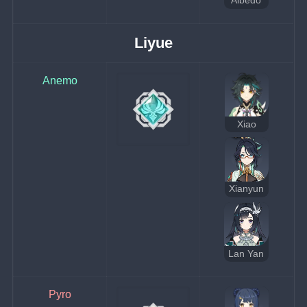
Albedo
Liyue
Anemo
Xiao
Xianyun
Lan Yan
Pyro