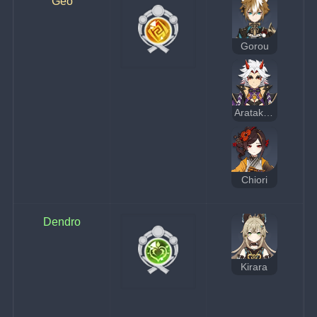
Geo
Gorou
Arataki Itto
Chiori
Dendro
Kirara