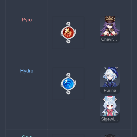
Pyro
Chevreuse
Hydro
Furina
Sigewinne