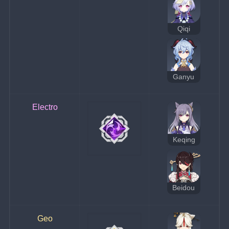
Qiqi
Ganyu
Electro
Keqing
Beidou
Geo