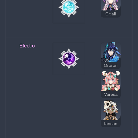
Citlali
Electro
Ororon
Varesa
Iansan