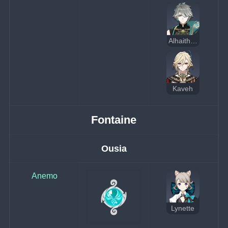
Alhaitham
Kaveh
Fontaine
Ousia
Anemo
Lynette