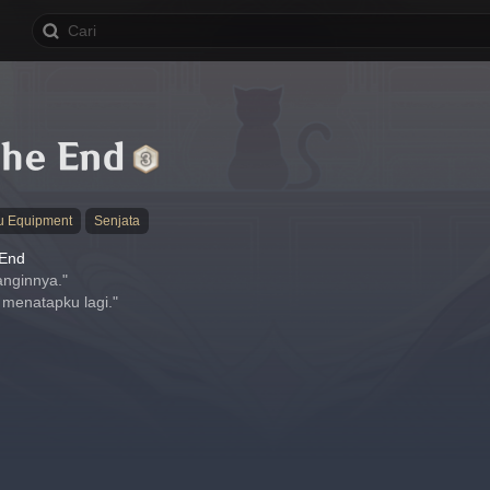
the End
u Equipment
Senjata
 End
anginnya."
menatapku lagi."