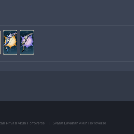
kan Privasi Akun HoYoverse
Syarat Layanan Akun HoYoverse