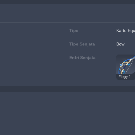
Tipe
Kartu Eq
Tipe Senjata
Bow
Entri Senjata
Elegy for the End