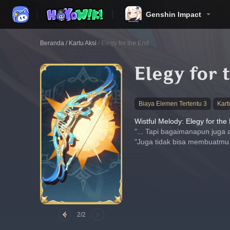
Genshin Impact
Beranda
/
Kartu Aksi
/
Elegy for the End
Elegy for 
Biaya Elemen Tertentu 3
Kart
Wistful Melody: Elegy for the
"... Tapi bagaimanapun juga 
"Juga tidak bisa membuatmu 
2/2