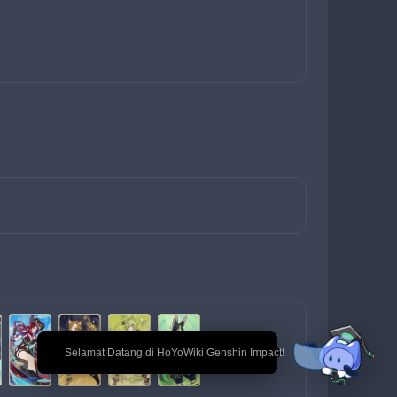
🎉 Selamat Datang di HoYoWiki Genshin Impact!