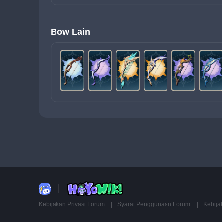
Bow Lain
Kebijakan Privasi Forum
Syarat Penggunaan Forum
Kebija