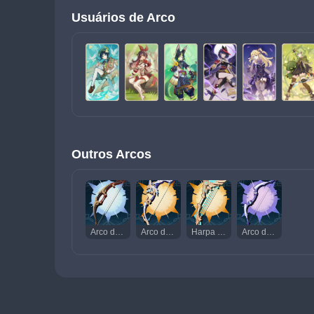
Usuários de Arco
Outros Arcos
Arco de Corvo
Arco de Amos
Harpa Celestial
Arco do Sacrifício