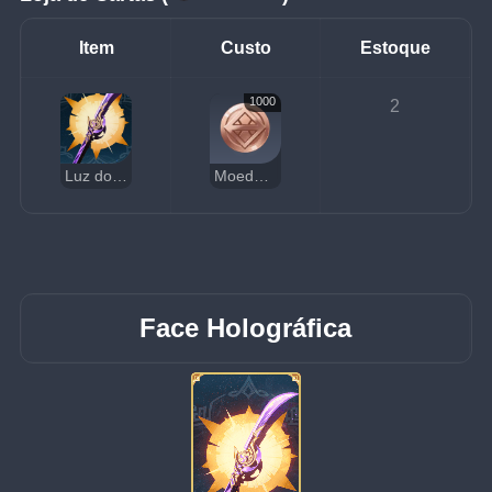
Item
Custo
Estoque
1000
2
Luz do Cortador de Grama
Moedas da Sorte
Face Holográfica